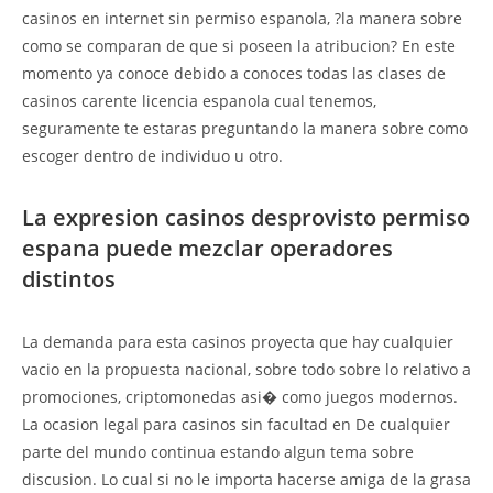
casinos en internet sin permiso espanola, ?la manera sobre
como se comparan de que si poseen la atribucion? En este
momento ya conoce debido a conoces todas las clases de
casinos carente licencia espanola cual tenemos,
seguramente te estaras preguntando la manera sobre como
escoger dentro de individuo u otro.
La expresion casinos desprovisto permiso
espana puede mezclar operadores
distintos
La demanda para esta casinos proyecta que hay cualquier
vacio en la propuesta nacional, sobre todo sobre lo relativo a
promociones, criptomonedas asi� como juegos modernos.
La ocasion legal para casinos sin facultad en De cualquier
parte del mundo continua estando algun tema sobre
discusion. Lo cual si no le importa hacerse amiga de la grasa