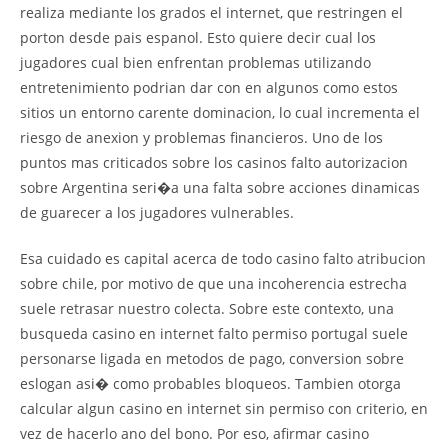
realiza mediante los grados el internet, que restringen el
porton desde pais espanol. Esto quiere decir cual los
jugadores cual bien enfrentan problemas utilizando
entretenimiento podrian dar con en algunos como estos
sitios un entorno carente dominacion, lo cual incrementa el
riesgo de anexion y problemas financieros. Uno de los
puntos mas criticados sobre los casinos falto autorizacion
sobre Argentina seri�a una falta sobre acciones dinamicas
de guarecer a los jugadores vulnerables.
Esa cuidado es capital acerca de todo casino falto atribucion
sobre chile, por motivo de que una incoherencia estrecha
suele retrasar nuestro colecta. Sobre este contexto, una
busqueda casino en internet falto permiso portugal suele
personarse ligada en metodos de pago, conversion sobre
eslogan asi� como probables bloqueos. Tambien otorga
calcular algun casino en internet sin permiso con criterio, en
vez de hacerlo ano del bono. Por eso, afirmar casino