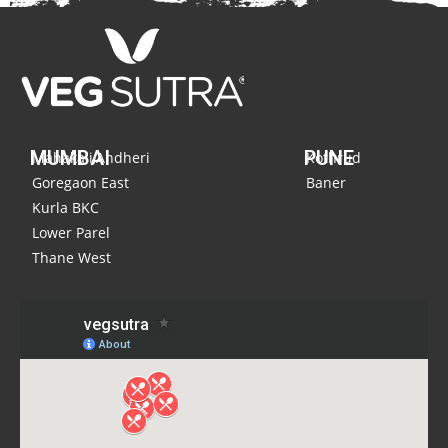
MUMBAI
PUNE
Mahakali,Andheri
Kothrud
Goregaon East
Baner
Kurla BKC
Lower Parel
Thane West