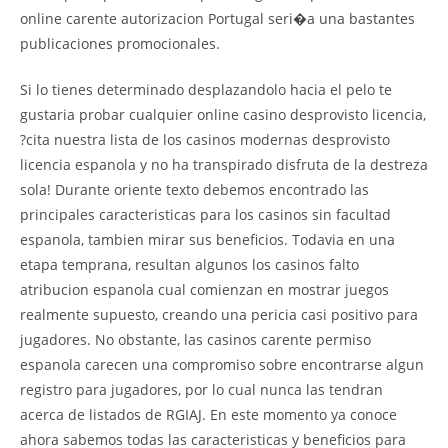
online carente autorizacion Portugal seri�a una bastantes
publicaciones promocionales.
Si lo tienes determinado desplazandolo hacia el pelo te
gustaria probar cualquier online casino desprovisto licencia,
?cita nuestra lista de los casinos modernas desprovisto
licencia espanola y no ha transpirado disfruta de la destreza
sola! Durante oriente texto debemos encontrado las
principales caracteristicas para los casinos sin facultad
espanola, tambien mirar sus beneficios. Todavia en una
etapa temprana, resultan algunos los casinos falto
atribucion espanola cual comienzan en mostrar juegos
realmente supuesto, creando una pericia casi positivo para
jugadores. No obstante, las casinos carente permiso
espanola carecen una compromiso sobre encontrarse algun
registro para jugadores, por lo cual nunca las tendran
acerca de listados de RGIAJ. En este momento ya conoce
ahora sabemos todas las caracteristicas y beneficios para