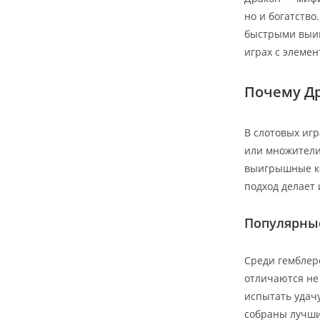
но и богатство
быстрыми выиг
играх с элеме
Почему Др
В слотовых игр
или множители
выигрышные ко
подход делает
Популярны
Среди гемблеро
отличаются не 
испытать удач
собраны лучши