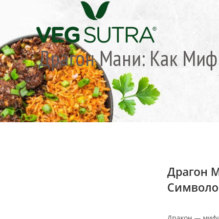
Драгон М
Символо
Дракон — мифич