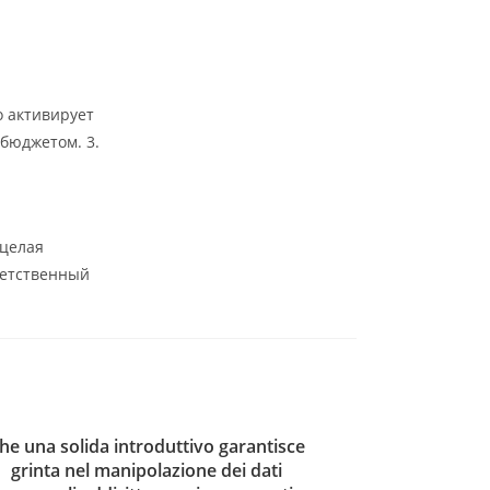
о активирует
бюджетом. 3.
я
 целая
ветственный
he una solida introduttivo garantisce
grinta nel manipolazione dei dati