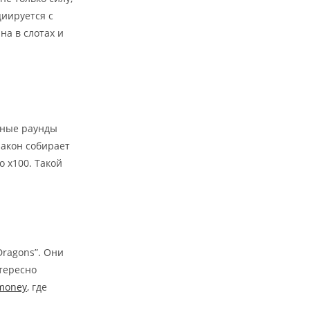
циируется с
а в слотах и
усные раунды
ракон собирает
 x100. Такой
Dragons”. Они
нтересно
money
, где