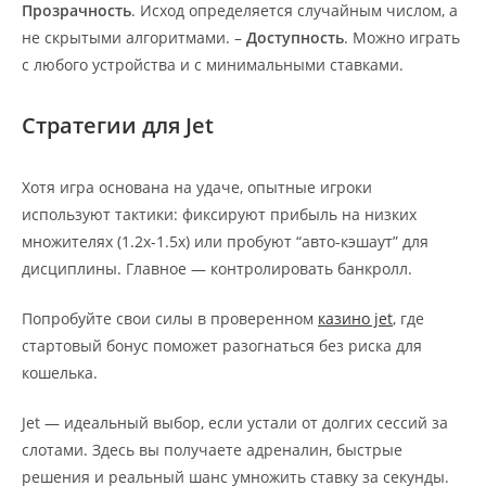
Прозрачность
. Исход определяется случайным числом, а
не скрытыми алгоритмами. –
Доступность
. Можно играть
с любого устройства и с минимальными ставками.
Стратегии для Jet
Хотя игра основана на удаче, опытные игроки
используют тактики: фиксируют прибыль на низких
множителях (1.2x-1.5x) или пробуют “авто-кэшаут” для
дисциплины. Главное — контролировать банкролл.
Попробуйте свои силы в проверенном
казино jet
, где
стартовый бонус поможет разогнаться без риска для
кошелька.
Jet — идеальный выбор, если устали от долгих сессий за
слотами. Здесь вы получаете адреналин, быстрые
решения и реальный шанс умножить ставку за секунды.