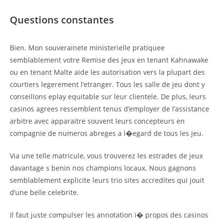
Questions constantes
Bien. Mon souverainete ministerielle pratiquee
semblablement votre Remise des jeux en tenant Kahnawake
ou en tenant Malte aide les autorisation vers la plupart des
courtiers legerement l’etranger. Tous les salle de jeu dont y
conseillons eplay equitable sur leur clientele. De plus, leurs
casinos agrees ressemblent tenus d’employer de l’assistance
arbitre avec apparaitre souvent leurs concepteurs en
compagnie de numeros abreges a l�egard de tous les jeu.
Via une telle matricule, vous trouverez les estrades de jeux
davantage s benin nos champions locaux. Nous gagnons
semblablement explicite leurs trio sites accredites qui jouit
d’une belle celebrite.
Il faut juste compulser les annotation i� propos des casinos