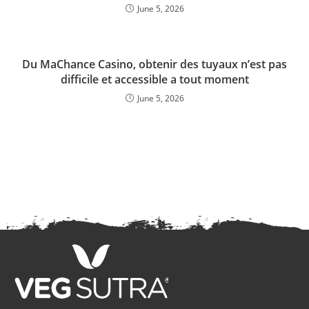
June 5, 2026
Du MaChance Casino, obtenir des tuyaux n’est pas
difficile et accessible a tout moment
June 5, 2026