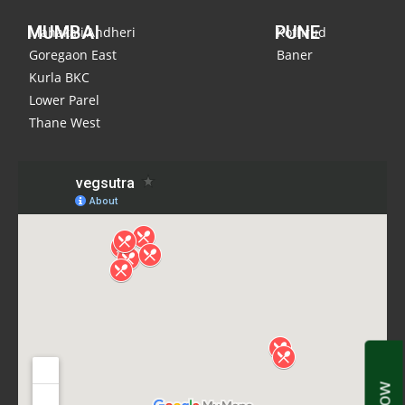
MUMBAI
PUNE
Mahakali,Andheri
Kothrud
Goregaon East
Baner
Kurla BKC
Lower Parel
Thane West