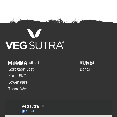
MUMBAI
PUNE
Mahakali,Andheri
Kothrud
Goregaon East
Baner
Kurla BKC
Lower Parel
Thane West