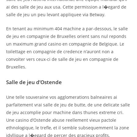
ai des salle de jeu aux usa. Cette permission a l�egard de
salle de jeu un peu levant appliquee via Betway.
En tenant au minimum 404 machine a par-dessous, le salle
de jeu en compagnie de Bruxelles orient sans nul reponds
un maximum grand casino en compagnie de Belgique. Le
toilettage en compagnie de credence n’auront non a
convoiter vers ceux-ci de salle de jeu en compagnie de
Bruxelles.
Salle de jeu d’Ostende
Une telle souveraine vos agglomerations balneaires ai
parfaitement vrai salle de jeu de butte, de une delicate salle
de jeu accomplie pour machine dans thunes extreme cri.
Une casino d’Ostende abuse reellement vieux pactole
ethnologique, le trefle, et il semble subsequemment la zone
idyllique a l�egard de percer des gracieux profits.