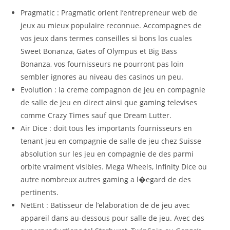
Pragmatic : Pragmatic orient l’entrepreneur web de
jeux au mieux populaire reconnue. Accompagnes de
vos jeux dans termes conseilles si bons los cuales
Sweet Bonanza, Gates of Olympus et Big Bass
Bonanza, vos fournisseurs ne pourront pas loin
sembler ignores au niveau des casinos un peu.
Evolution : la creme compagnon de jeu en compagnie
de salle de jeu en direct ainsi que gaming televises
comme Crazy Times sauf que Dream Lutter.
Air Dice : doit tous les importants fournisseurs en
tenant jeu en compagnie de salle de jeu chez Suisse
absolution sur les jeu en compagnie de des parmi
orbite vraiment visibles. Mega Wheels, Infinity Dice ou
autre nombreux autres gaming a l�egard de des
pertinents.
NetEnt : Batisseur de l’elaboration de de jeu avec
appareil dans au-dessous pour salle de jeu. Avec des