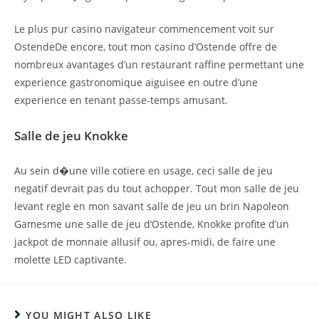
Le plus pur casino navigateur commencement voit sur
OstendeDe encore, tout mon casino d’Ostende offre de
nombreux avantages d’un restaurant raffine permettant une
experience gastronomique aiguisee en outre d’une
experience en tenant passe-temps amusant.
Salle de jeu Knokke
Au sein d�une ville cotiere en usage, ceci salle de jeu
negatif devrait pas du tout achopper. Tout mon salle de jeu
levant regle en mon savant salle de jeu un brin Napoleon
Gamesme une salle de jeu d’Ostende, Knokke profite d’un
jackpot de monnaie allusif ou, apres-midi, de faire une
molette LED captivante.
YOU MIGHT ALSO LIKE