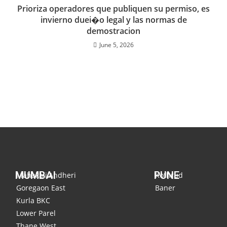
Prioriza operadores que publiquen su permiso, es
invierno duei�o legal y las normas de
demostracion
June 5, 2026
MUMBAI
PUNE
Mahakali,Andheri
Kothrud
Goregaon East
Baner
Kurla BKC
Lower Parel
Thane West