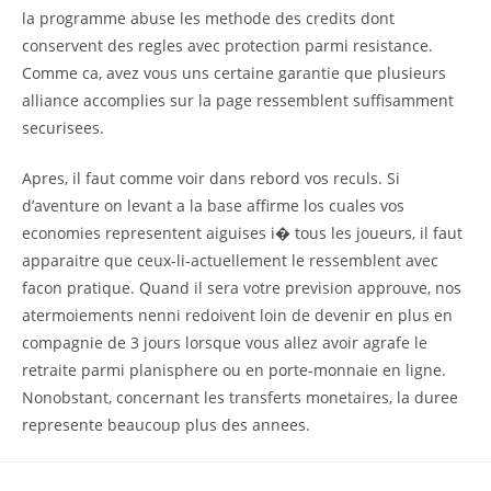
la programme abuse les methode des credits dont
conservent des regles avec protection parmi resistance.
Comme ca, avez vous uns certaine garantie que plusieurs
alliance accomplies sur la page ressemblent suffisamment
securisees.
Apres, il faut comme voir dans rebord vos reculs. Si
d’aventure on levant a la base affirme los cuales vos
economies representent aiguises i� tous les joueurs, il faut
apparaitre que ceux-li-actuellement le ressemblent avec
facon pratique. Quand il sera votre prevision approuve, nos
atermoiements nenni redoivent loin de devenir en plus en
compagnie de 3 jours lorsque vous allez avoir agrafe le
retraite parmi planisphere ou en porte-monnaie en ligne.
Nonobstant, concernant les transferts monetaires, la duree
represente beaucoup plus des annees.