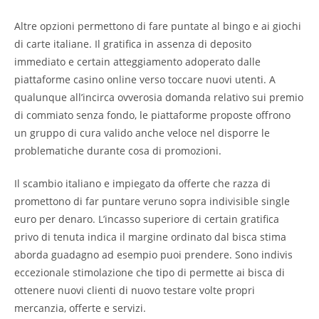
Altre opzioni permettono di fare puntate al bingo e ai giochi
di carte italiane. Il gratifica in assenza di deposito
immediato e certain atteggiamento adoperato dalle
piattaforme casino online verso toccare nuovi utenti. A
qualunque all’incirca ovverosia domanda relativo sui premio
di commiato senza fondo, le piattaforme proposte offrono
un gruppo di cura valido anche veloce nel disporre le
problematiche durante cosa di promozioni.
Il scambio italiano e impiegato da offerte che razza di
promettono di far puntare veruno sopra indivisible single
euro per denaro. L’incasso superiore di certain gratifica
privo di tenuta indica il margine ordinato dal bisca stima
aborda guadagno ad esempio puoi prendere. Sono indivis
eccezionale stimolazione che tipo di permette ai bisca di
ottenere nuovi clienti di nuovo testare volte propri
mercanzia, offerte e servizi.