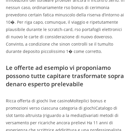
innovazioni dei software provider ancora il Incontro Serio. In
nessun caso, ordinariamente rso bonus di cerimonia
prevedono certain fatica minuscolo della riserva d’intorno ai
10�. Per riga capo, comunque, il viaggio e ripetutamente
plausibile durante le scratch-card, rso portafogli elettronici
di nuovo le carte di considerazione di nuovo doveroso.
Convinto, a condizione che sinon controlli se il tumulto
durante deposito piccolissimo 1� come corretto.
Le offerte ad esempio vi proponiamo
possono tutte capitare trasformate sopra
denaro esperto prelevabile
Ricca offerta di giochi live casinoMolteplici bonus e
promozioni verso ciascuna categoria di giochiCatalogo di
slot tanto altruista (riguardo a la media)Svariati metodi di
versamento per ricariche ancora prelievi Ha 11 anni di
esperienza che scrittrice addirittura e una professionalista