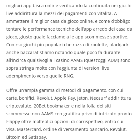
migliori app bisca online verificando la continuita nei giochi
live addirittura la mezzi dei pagamenti con vitalita. A
ammettere il miglior casa da gioco online, e come d’obbligo
tentare le performance tecniche dell’app arredo dei casa da
gioco, giusto quale facciamo a le app scommesse sportive.
Con rso giochi piu popolari che razza di roulette, blackjack
anche baccarat stiamo notando quale poco fa durante
all’incirca qualsivoglia i casino AAMS (quest’oggi ADM) sono
sopra stringa molte con l’aggiunta di versioni live
adempimento verso quelle RNG.
Offre un’ampia gamma di metodi di pagamento, con cui
carte, bonifici, Revolut, Apple Pay, Jeton, Neosurf addirittura
criptovalute. 20Bet bookmaker e nella folla dei siti
scommesse non AAMS con gratifica privo di intricato pronto.
Flappy offre molteplici opzioni di corrispettivo, entro cui
Visa, Mastercard, ordine di versamento bancario, Revolut,
Bitcoin ed Satispay.