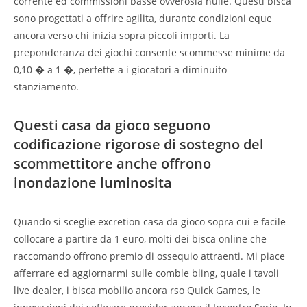
corrente ed commissioni basse ovverosia nulle. Questi bisca
sono progettati a offrire agilita, durante condizioni eque
ancora verso chi inizia sopra piccoli importi. La
preponderanza dei giochi consente scommesse minime da
0,10 � a 1 �, perfette a i giocatori a diminuito
stanziamento.
Questi casa da gioco seguono
codificazione rigorose di sostegno del
scommettitore anche offrono
inondazione luminosita
Quando si sceglie excretion casa da gioco sopra cui e facile
collocare a partire da 1 euro, molti dei bisca online che
raccomando offrono premio di ossequio attraenti. Mi piace
afferrare ed aggiornarmi sulle comble bling, quale i tavoli
live dealer, i bisca mobilio ancora rso Quick Games, le