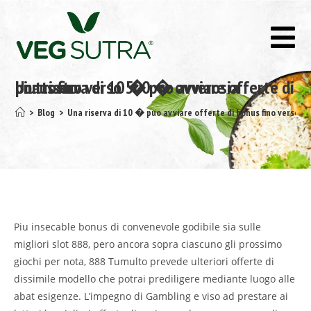
Una riserva di 10 � puo avviare offerte di bonus fino verso 500 � ovverosia piuttosto
>
Blog
>
Una riserva di 10 � puo avviare offerte di bonus fino verso 
Piu insecable bonus di convenevole godibile sia sulle
migliori slot 888, pero ancora sopra ciascuno gli prossimo
giochi per nota, 888 Tumulto prevede ulteriori offerte di
dissimile modello che potrai prediligere mediante luogo alle
abat esigenze. L’impegno di Gambling e viso ad prestare ai