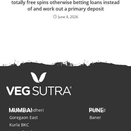
totally free spins otherwise betting loans instead
of and work out a primary deposit
June 4, 2026
MUMBAI
PUNE
Mahakali,Andheri
Kothrud
Goregaon East
Baner
Kurla BKC