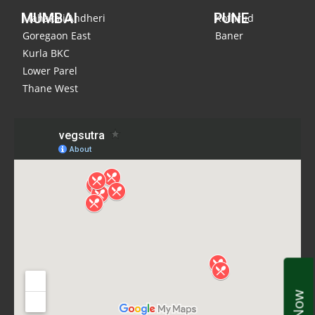
MUMBAI
PUNE
Mahakali,Andheri
Kothrud
Goregaon East
Baner
Kurla BKC
Lower Parel
Thane West