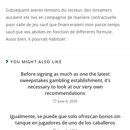
Subsequent averes temoins du secteur, des streamers
auraient ete lies en compagnie de maniere contractuelle
pour salle de jeu sauf que financeraient mon passe-temps
sauf que vos abolies en fonction de differents formule.
Aussi bien, il pourrait habituel :
YOU MIGHT ALSO LIKE
Before signing as much as one the latest
sweepstakes gambling establishment, it’s
necessary to look at our very own
recommendations
June 4, 2026
Igualmente, se puede que solo ofrezcan bonos sin
tanque en jugadores de uno de los caballeros