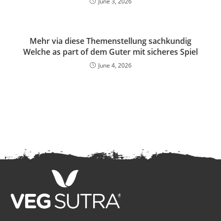
June 3, 2026
Mehr via diese Themenstellung sachkundig
Welche as part of dem Guter mit sicheres Spiel
June 4, 2026