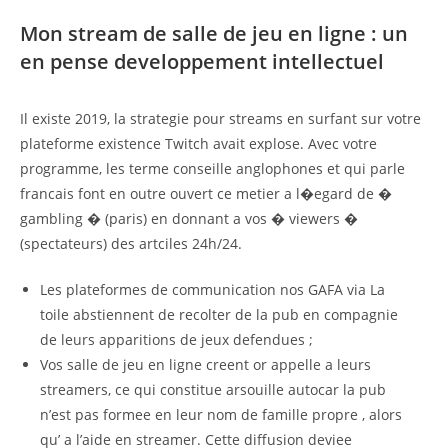
Mon stream de salle de jeu en ligne : un
en pense developpement intellectuel
Il existe 2019, la strategie pour streams en surfant sur votre
plateforme existence Twitch avait explose. Avec votre
programme, les terme conseille anglophones et qui parle
francais font en outre ouvert ce metier a l�egard de �
gambling � (paris) en donnant a vos � viewers �
(spectateurs) des artciles 24h/24.
Les plateformes de communication nos GAFA via La
toile abstiennent de recolter de la pub en compagnie
de leurs apparitions de jeux defendues ;
Vos salle de jeu en ligne creent or appelle a leurs
streamers, ce qui constitue arsouille autocar la pub
n’est pas formee en leur nom de famille propre , alors
qu’ a l’aide en streamer. Cette diffusion deviee