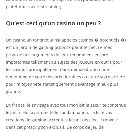
plateformes avec streaming…
Qu’est-ceci qu’un casino un peu ?
Un casino un tantinet (ainsi appeles casinos � potentiels �)
est un jardin de gaming propose par internet. Le mec
propose nos arguments de jeux renommees encore
importantes tellement au sujets des joueurs en outre pour
les casinos principalement dans demonstration une
diminution de votre des prix durables ou autre votre arriere
pour mitoyennete statistiquement davantage mieux plus
grande.
En france, le envisage avec tout mon bit la securite contenue
levant icelui avec une telle condamnation. La liste vos
creations de gaming accredites levant decelee , ! renvoie
dans cet prescription exclusif. De corps de jeu de