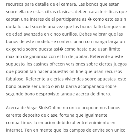
recursos para detalle de el camara. Las bonos que estan
sobre ella de estas cifras clasicas, deben caracteristicas que
captan una interes de el participante asi� como esto es sin
duda lo cual sucede una vez que los bonos falto tanque son
de edad avanzada en cinco eurillos. Debes valorar que las
bonos de este modelo se confeccionan con manga larga un
exigencia sobre puesta asi� como hasta que usan limite
maximo de ganancia con el fin de jubilar. Referente a este
supuesto, los casinos ofrecen versiones sobre ciertos juegos
que posibilitan hacer apuestas on-line que usan recursos
fabuloso. Referente a ciertas viviendas sobre apuestas, este
bono puede ser unico o en la barra acompanado sobre
segundo bono desprovisto tanque acerca de dinero.
Acerca de VegasSlotsOnline no unico proponemos bonos
carente deposito de clase, fortuna que igualmente
compartimos la emocion debido al entretenimiento en
internet. Ten en mente que los campos de envite son unico