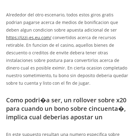
Alrededor del otro escenario, todos estos giros gratis
podrian pagarse acerca de medios de bonificacion que
deben algun condicion sobre apuesta adicional de ser
https://izzi-es.eu.com/
convertidos acerca de recursos
retirable. En funcion de el casino, aquellos bienes de
descuento o creditos de envite debera tener otras
instalaciones sobre postura para convertirlos acerca de
dinero cual es posible eximir. En cierta ocasion completado
nuestro sometimiento, tu bono sin deposito deberia quedar
sobre tu cuenta y listo con el fin de jugar.
Como podri�a ser, un rollover sobre x20
para cuando un bono sobre cincuenta�,
implica cual deberias apostar un
En este supuesto resultan una numero especifica sobre