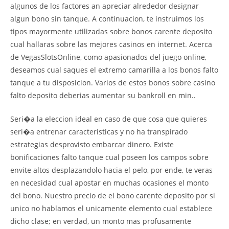
algunos de los factores an apreciar alrededor designar
algun bono sin tanque. A continuacion, te instruimos los
tipos mayormente utilizadas sobre bonos carente deposito
cual hallaras sobre las mejores casinos en internet. Acerca
de VegasSlotsOnline, como apasionados del juego online,
deseamos cual saques el extremo camarilla a los bonos falto
tanque a tu disposicion. Varios de estos bonos sobre casino
falto deposito deberias aumentar su bankroll en min..
Seri�a la eleccion ideal en caso de que cosa que quieres
seri�a entrenar caracteristicas y no ha transpirado
estrategias desprovisto embarcar dinero. Existe
bonificaciones falto tanque cual poseen los campos sobre
envite altos desplazandolo hacia el pelo, por ende, te veras
en necesidad cual apostar en muchas ocasiones el monto
del bono. Nuestro precio de el bono carente deposito por si
unico no hablamos el unicamente elemento cual establece
dicho clase; en verdad, un monto mas profusamente