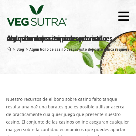
Algun bono de casino desprovisto deposito nunca requiere que realices cualquier deposito para reclamarlo
>
Blog
>
Algun bono de casino desprovisto deposito nunca requiere que
Nuestro recursos de el bono sobre casino falto tanque
resulta una na? una baratos que es posible utilizar acerca
de practicamente cualquier juego que presente nuestro
casino. El conjunto de las casinos online aseguran cualquier
margen sobre la cantidad economicos que puedes apartar