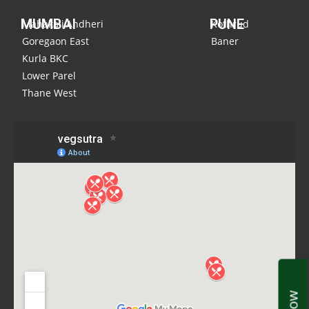
MUMBAI
PUNE
Mahakali,Andheri
Kothrud
Goregaon East
Baner
Kurla BKC
Lower Parel
Thane West