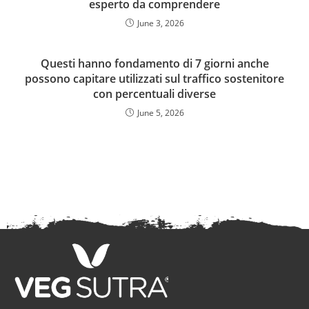
esperto da comprendere
June 3, 2026
Questi hanno fondamento di 7 giorni anche
possono capitare utilizzati sul traffico sostenitore
con percentuali diverse
June 5, 2026