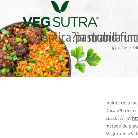
Aplica?ia mobila include 750 
>
Blog
>
Apl
Inainte de a fac
Daca e?ti deja c
SELECTAT i?i
ht
metode de plata,
Asigura-te a?ada