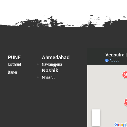
PUNE
Ahmedabad
Kothrud
Navrangpura
Nashik
Baner
Mhasrul