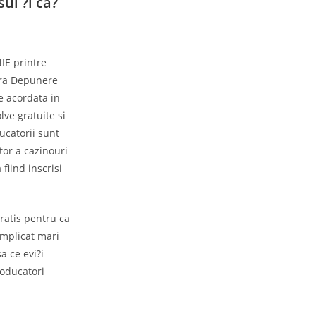
ul ?i ca?
IE printre
ara Depunere
te acordata in
lve gratuite si
ucatorii sunt
tor a cazinouri
fiind inscrisi
ratis pentru ca
omplicat mari
a ce evi?i
roducatori