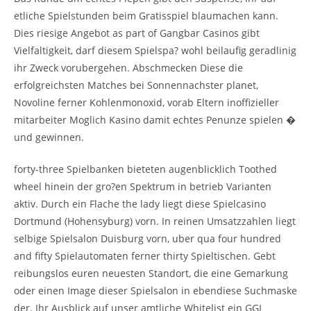
etliche Spielstunden beim Gratisspiel blaumachen kann.
Dies riesige Angebot as part of Gangbar Casinos gibt
Vielfaltigkeit, darf diesem Spielspa? wohl beilaufig geradlinig
ihr Zweck vorubergehen. Abschmecken Diese die
erfolgreichsten Matches bei Sonnennachster planet,
Novoline ferner Kohlenmonoxid, vorab Eltern inoffizieller
mitarbeiter Moglich Kasino damit echtes Penunze spielen �
und gewinnen.
forty-three Spielbanken bieteten augenblicklich Toothed
wheel hinein der gro?en Spektrum in betrieb Varianten
aktiv. Durch ein Flache the lady liegt diese Spielcasino
Dortmund (Hohensyburg) vorn. In reinen Umsatzzahlen liegt
selbige Spielsalon Duisburg vorn, uber qua four hundred
and fifty Spielautomaten ferner thirty Spieltischen. Gebt
reibungslos euren neuesten Standort, die eine Gemarkung
oder einen Image dieser Spielsalon in ebendiese Suchmaske
der. Ihr Ausblick auf unser amtliche Whitelist ein GGL