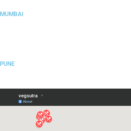
MUMBAI
Mahakali,Andheri
Goregaon East
Kurla BKC
Lower Parel
Thane West
PUNE
Kothrud
Baner