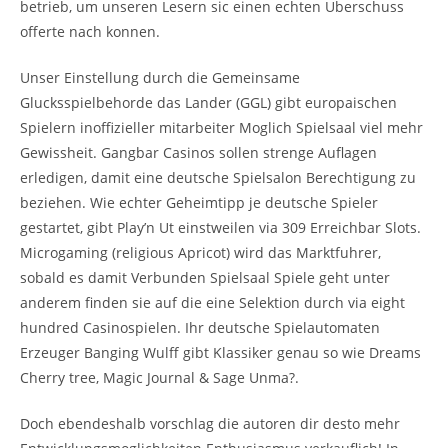
betrieb, um unseren Lesern sic einen echten Uberschuss
offerte nach konnen.
Unser Einstellung durch die Gemeinsame
Glucksspielbehorde das Lander (GGL) gibt europaischen
Spielern inoffizieller mitarbeiter Moglich Spielsaal viel mehr
Gewissheit. Gangbar Casinos sollen strenge Auflagen
erledigen, damit eine deutsche Spielsalon Berechtigung zu
beziehen. Wie echter Geheimtipp je deutsche Spieler
gestartet, gibt Play’n Ut einstweilen via 309 Erreichbar Slots.
Microgaming (religious Apricot) wird das Marktfuhrer,
sobald es damit Verbunden Spielsaal Spiele geht unter
anderem finden sie auf die eine Selektion durch via eight
hundred Casinospielen. Ihr deutsche Spielautomaten
Erzeuger Banging Wulff gibt Klassiker genau so wie Dreams
Cherry tree, Magic Journal & Sage Unma?.
Doch ebendeshalb vorschlag die autoren dir desto mehr