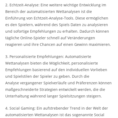
2. Echtzeit-Analyse: Eine weitere wichtige Entwicklung im
Bereich der automatisierten Wettanalysen ist die
Einführung von Echtzeit-Analyse-Tools. Diese ermöglichen
es den Spielern, während des Spiels Daten zu analysieren
und sofortige Empfehlungen zu erhalten. Dadurch können
tägliche Online-Spieler schnell auf Veränderungen
reagieren und ihre Chancen auf einen Gewinn maximieren.
3. Personalisierte Empfehlungen: Automatisierte
Wettanalysen bieten die Möglichkeit, personalisierte
Empfehlungen basierend auf den individuellen Vorlieben
und Spielstilen der Spieler zu geben. Durch die
Analyse vergangener Spielverläufe und Präferenzen können
maßgeschneiderte Strategien entwickelt werden, die die
Unterhaltung während langer Spielsitzungen steigern.
4. Social Gaming: Ein aufstrebender Trend in der Welt der
automatisierten Wettanalysen ist das sogenannte Social