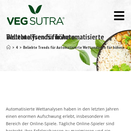
Beliebte Trends für Automatisierte Wettanalysen für höhere
>
4
>
Beliebte Trends für Automatisierte Wettanalysen für höhere
Automatisierte Wettanalysen haben in den letzten Jahren
einen enormen Aufschwung erlebt, insbesondere im
Bereich der Online-Spiele. Tägliche Online-Spieler sind
bestrebt, ihre Erfolgschancen zu maximieren und ein