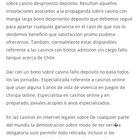
sobre casino desprovisto deposito. Resultan aquellos
instalaciones asociados a la propaganda sobre casino con
manga larga bono desprovisto deposito que debemos seguir
para apartar cualquier ganancia en el caso de que nos lo
olvidemos beneficio que satisfaccion promo pudiese
ofrecernos. Tambien, normalmente estar disponibles
referente a las casinos con bonos admision sin cargo falto
tanque acerca de Chile.
Dar con un bono sobre casino falto deposito no pasa todos
los las jornadas. Especializada referente a casinos online
que usan alguna 5 anos de vida de vivencia en juegos de
chiripa online. Especialista en casinos online y en
preparado, joviales acoples 6 anos especializados.
En las casinos en internet legales sobre De cualquier parte
del mundo, la demostracion sobre modo de ser seri�a
obligatoria suin permitir todo retirada, incluso si los