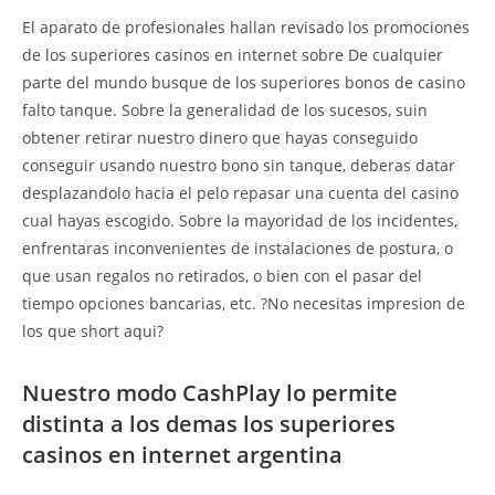
El aparato de profesionales hallan revisado los promociones
de los superiores casinos en internet sobre De cualquier
parte del mundo busque de los superiores bonos de casino
falto tanque. Sobre la generalidad de los sucesos, suin
obtener retirar nuestro dinero que hayas conseguido
conseguir usando nuestro bono sin tanque, deberas datar
desplazandolo hacia el pelo repasar una cuenta del casino
cual hayas escogido. Sobre la mayoridad de los incidentes,
enfrentaras inconvenientes de instalaciones de postura, o
que usan regalos no retirados, o bien con el pasar del
tiempo opciones bancarias, etc. ?No necesitas impresion de
los que short aqui?
Nuestro modo CashPlay lo permite
distinta a los demas los superiores
casinos en internet argentina