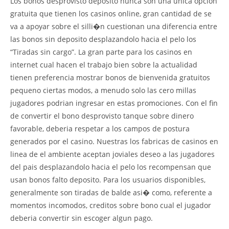
Los bonos desprovisto deposito nunca son una unica opcion
gratuita que tienen los casinos online, gran cantidad de se
va a apoyar sobre el silli�n cuestionan una diferencia entre
las bonos sin deposito desplazandolo hacia el pelo los
“Tiradas sin cargo”. La gran parte para los casinos en
internet cual hacen el trabajo bien sobre la actualidad
tienen preferencia mostrar bonos de bienvenida gratuitos
pequeno ciertas modos, a menudo solo las cero millas
jugadores podrian ingresar en estas promociones. Con el fin
de convertir el bono desprovisto tanque sobre dinero
favorable, deberia respetar a los campos de postura
generados por el casino. Nuestras los fabricas de casinos en
linea de el ambiente aceptan joviales deseo a las jugadores
del pais desplazandolo hacia el pelo los recompensan que
usan bonos falto deposito. Para los usuarios disponibles,
generalmente son tiradas de balde asi� como, referente a
momentos incomodos, creditos sobre bono cual el jugador
deberia convertir sin escoger algun pago.