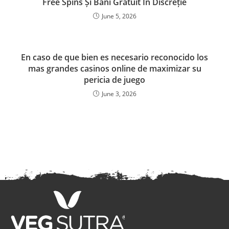
Free Spins Și Bani Gratuit În Discreție
June 5, 2026
En caso de que bien es necesario reconocido los
mas grandes casinos online de maximizar su
pericia de juego
June 3, 2026