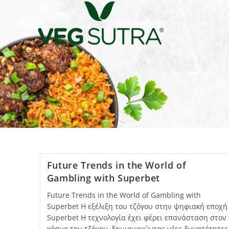
Future Trends in the World of
Gambling with Superbet
Future Trends in the World of Gambling with
Superbet Η εξέλιξη του τζόγου στην ψηφιακή εποχή
Superbet Η τεχνολογία έχει φέρει επανάσταση στον
κόσμο του τζόγου, δημιουργώντας νέες δυνατότητες