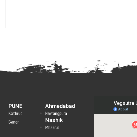
PUNE
Ahmedabad
Kothrud
Navrangpura
Nashik
Baner
Mhasrul