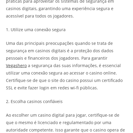
práticas para aproveitar os sistemas de segurança em
casinos digitais, garantindo uma experiência segura e
acessível para todos os jogadores.
1. Utilize uma conexão segura
Uma das principais preocupações quando se trata de
segurança em casinos digitais é a proteção dos dados
pessoais e financeiros dos jogadores. Para garantir
Vegashero
a segurança das suas informações, é essencial
utilizar uma conexão segura ao acessar o casino online.
Certifique-se de que o site do casino possui um certificado
SSL e evite fazer login em redes wi-fi públicas.
2. Escolha casinos confiáveis
Ao escolher um casino digital para jogar, certifique-se de
que o mesmo é licenciado e regulamentado por uma
autoridade competente. Isso garante que o casino opera de