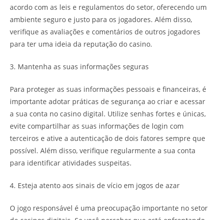
acordo com as leis e regulamentos do setor, oferecendo um
ambiente seguro e justo para os jogadores. Além disso,
verifique as avaliações e comentários de outros jogadores
para ter uma ideia da reputação do casino.
3. Mantenha as suas informações seguras
Para proteger as suas informações pessoais e financeiras, é
importante adotar práticas de segurança ao criar e acessar
a sua conta no casino digital. Utilize senhas fortes e únicas,
evite compartilhar as suas informações de login com
terceiros e ative a autenticação de dois fatores sempre que
possível. Além disso, verifique regularmente a sua conta
para identificar atividades suspeitas.
4. Esteja atento aos sinais de vício em jogos de azar
O jogo responsável é uma preocupação importante no setor