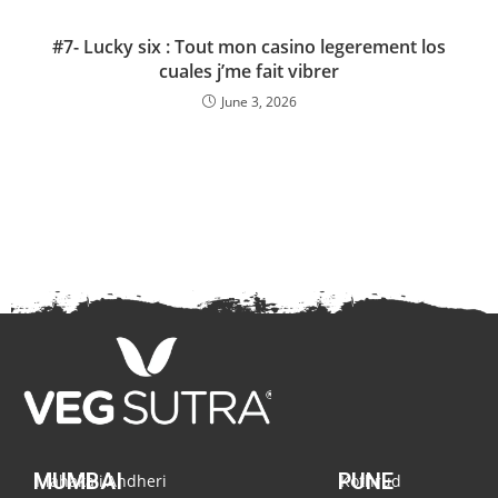
#7- Lucky six : Tout mon casino legerement los
cuales j’me fait vibrer
June 3, 2026
MUMBAI
PUNE
Mahakali,Andheri
Kothrud