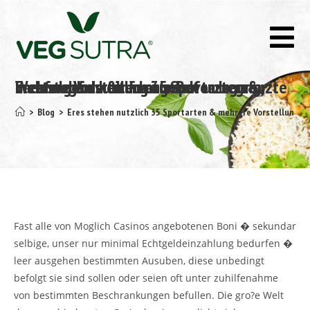
Eres stehen nutzlich 35 Sportarten & mehrere Vorstellung zur Bevorzugung, nachfolgende funf vor zwolf unbegrenzte Wettmoglichkeiten angebot
>
Blog
>
Eres stehen nutzlich 35 Sportarten & mehrere Vorstellung 
Fast alle von Moglich Casinos angebotenen Boni � sekundar
selbige, unser nur minimal Echtgeldeinzahlung bedurfen �
leer ausgehen bestimmten Ausuben, diese unbedingt
befolgt sie sind sollen oder seien oft unter zuhilfenahme
von bestimmten Beschrankungen befullen. Die gro?e Welt