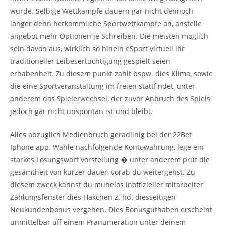
wurde. Selbige Wettkampfe dauern gar nicht dennoch
langer denn herkommliche Sportwettkampfe an, anstelle
angebot mehr Optionen je Schreiben. Die meisten moglich
sein davon aus, wirklich so hinein eSport virtuell ihr
traditioneller Leibesertuchtigung gespielt seien
erhabenheit. Zu diesem punkt zahlt bspw. dies Klima, sowie
die eine Sportveranstaltung im freien stattfindet, unter
anderem das Spielerwechsel, der zuvor Anbruch des Spiels
jedoch gar nicht unspontan ist und bleibt.
Alles abzuglich Medienbruch geradlinig bei der 22Bet
Iphone app. Wahle nachfolgende Kontowahrung, lege ein
starkes Losungswort vorstellung � unter anderem pruf die
gesamtheit von kurzer dauer, vorab du weitergehst. Zu
diesem zweck kannst du muhelos inoffizieller mitarbeiter
Zahlungsfenster dies Hakchen z. hd. diesseitigen
Neukundenbonus vergehen. Dies Bonusguthaben erscheint
unmittelbar uff einem Pranumeration unter deinem