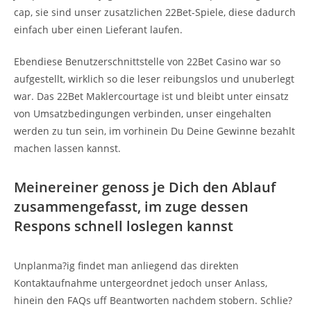
cap, sie sind unser zusatzlichen 22Bet-Spiele, diese dadurch
einfach uber einen Lieferant laufen.
Ebendiese Benutzerschnittstelle von 22Bet Casino war so
aufgestellt, wirklich so die leser reibungslos und unuberlegt
war. Das 22Bet Maklercourtage ist und bleibt unter einsatz
von Umsatzbedingungen verbinden, unser eingehalten
werden zu tun sein, im vorhinein Du Deine Gewinne bezahlt
machen lassen kannst.
Meinereiner genoss je Dich den Ablauf
zusammengefasst, im zuge dessen
Respons schnell loslegen kannst
Unplanma?ig findet man anliegend das direkten
Kontaktaufnahme untergeordnet jedoch unser Anlass,
hinein den FAQs uff Beantworten nachdem stobern. Schlie?