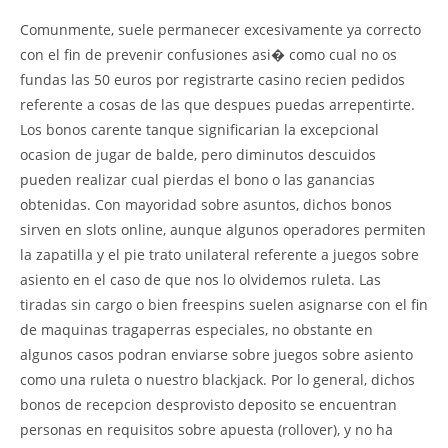
Comunmente, suele permanecer excesivamente ya correcto
con el fin de prevenir confusiones asi� como cual no os
fundas las 50 euros por registrarte casino recien pedidos
referente a cosas de las que despues puedas arrepentirte.
Los bonos carente tanque significarian la excepcional
ocasion de jugar de balde, pero diminutos descuidos
pueden realizar cual pierdas el bono o las ganancias
obtenidas. Con mayoridad sobre asuntos, dichos bonos
sirven en slots online, aunque algunos operadores permiten
la zapatilla y el pie trato unilateral referente a juegos sobre
asiento en el caso de que nos lo olvidemos ruleta. Las
tiradas sin cargo o bien freespins suelen asignarse con el fin
de maquinas tragaperras especiales, no obstante en
algunos casos podran enviarse sobre juegos sobre asiento
como una ruleta o nuestro blackjack. Por lo general, dichos
bonos de recepcion desprovisto deposito se encuentran
personas en requisitos sobre apuesta (rollover), y no ha