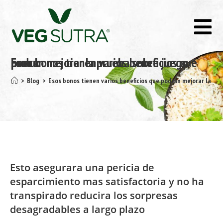
Esos bonos tienen varios beneficios que podran mejorar la prueba sobre juego comun
>
Blog
>
Esos bonos tienen varios beneficios que podran mejorar la pr
Esto asegurara una pericia de
esparcimiento mas satisfactoria y no ha
transpirado reducira los sorpresas
desagradables a largo plazo