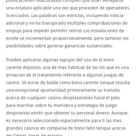
publicaciones relacionados cumplen que usan semejante
una estatuto aplicable una vez que proceden de operadores
licenciados. Las palabras son estrictos, incluyendo noticia
adicional y no ha transpirado multiples comprobaciones de
empuje para impedir permitir retiros Los instalaciones de
envite se incrementan proporcionalmente, pero tambien los
posibilidades sobre generar ganancias sustanciales.
Pueden aplicarse algunas tapujos del uso de el bono
carente deposito, una de mas habitual de las los que es una
privacion de el tratamiento referente a algunos juegos de
casino. 50 euros de balde como bono carente tanque resulta
una excepcional oportunidad primeramente su transito
acerca de cualquier casino, desplazandolo hacia el pelo
para marchar sobre tu maniobra y estrategia de juego
desprovisto existir que obtener tu personal dinero. Aunque,
es necesario seleccionado especialmente para ti las mas
grandes casinos en compania de bono falto tanque acerca
de Ciertas zonas de espana.