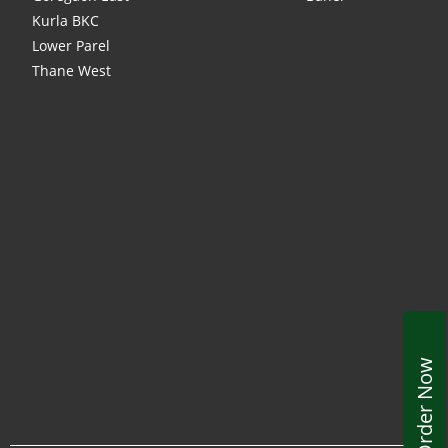
Kurla BKC
Lower Parel
Thane West
Order Now