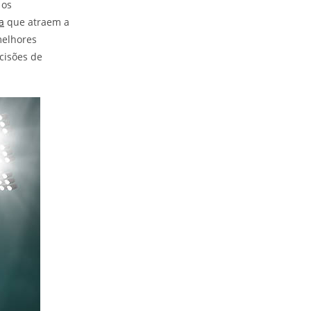
 os
a
que atraem a
melhores
cisões de