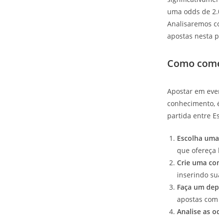
uma odds de 2.
Analisaremos co
apostas nesta p
Como começ
Apostar em eve
conhecimento, é
partida entre E
Escolha uma
que ofereça
Crie uma co
inserindo su
Faça um dep
apostas com 
Analise as o