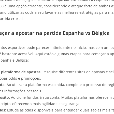
00 é uma opção atraente, considerando o ataque forte de ambas as
mo utilizar as odds a seu favor e as melhores estratégias para ma
artida crucial.
ar a apostar na partida Espanha vs Bélgica
ntos esportivos pode parecer intimidante no início, mas com um p
 bastante acessível. Aqui estão algumas etapas para começar a ap
spanha e Bélgica:
 plataforma de apostas:
Pesquise diferentes sites de apostas e se
 boas odds e promoções.
nta:
Ao utilizar a plataforma escolhida, complete o processo de regi
as informações pessoais.
ósito:
Adicione fundos à sua conta. Muitas plataformas oferecem 
cripto, oferecendo mais agilidade e segurança.
dds:
Estude as odds disponíveis para entender quais são as mais f