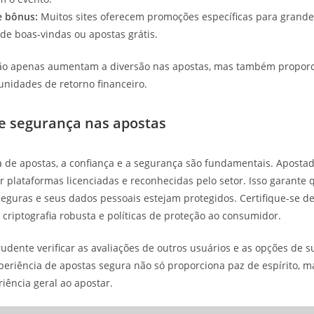
 bônus:
Muitos sites oferecem promoções específicas para grande
e boas-vindas ou apostas grátis.
não apenas aumentam a diversão nas apostas, mas também propor
nidades de retorno financeiro.
e segurança nas apostas
a de apostas, a confiança e a segurança são fundamentais. Apost
 plataformas licenciadas e reconhecidas pelo setor. Isso garante 
eguras e seus dados pessoais estejam protegidos. Certifique-se de
i criptografia robusta e políticas de proteção ao consumidor.
rudente verificar as avaliações de outros usuários e as opções de s
periência de apostas segura não só proporciona paz de espírito,
iência geral ao apostar.