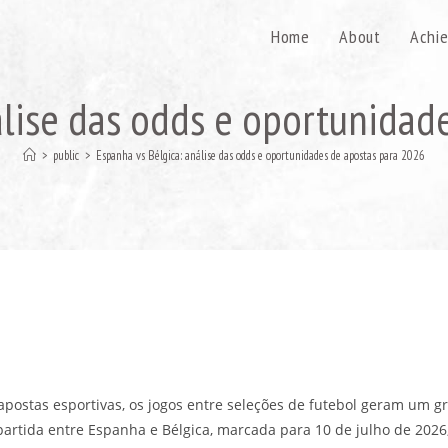
Home
About
Achi
álise das odds e oportunidad
>
public
>
Espanha vs Bélgica: análise das odds e oportunidades de apostas para 2026
postas esportivas, os jogos entre seleções de futebol geram um g
partida entre Espanha e Bélgica, marcada para 10 de julho de 2026