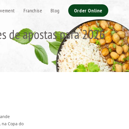
evement
Franchise
Blog
Order Online
es de apostas para 2026
rande
, na Copa do