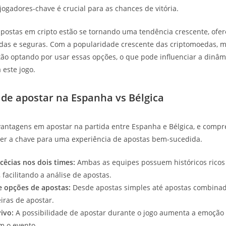
jogadores-chave é crucial para as chances de vitória.
apostas em cripto estão se tornando uma tendência crescente, ofe
idas e seguras. Com a popularidade crescente das criptomoedas, m
ão optando por usar essas opções, o que pode influenciar a dinâ
 este jogo.
de apostar na Espanha vs Bélgica
vantagens em apostar na partida entre Espanha e Bélgica, e comp
er a chave para uma experiência de apostas bem-sucedida.
êcias nos dois times:
Ambas as equipes possuem históricos ricos
 facilitando a análise de apostas.
e opções de apostas:
Desde apostas simples até apostas combinad
ras de apostar.
ivo:
A possibilidade de apostar durante o jogo aumenta a emoção 
m o evento.