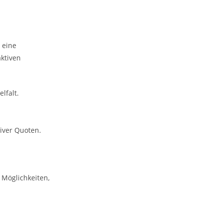
 eine
aktiven
lfalt.
iver Quoten.
 Möglichkeiten,