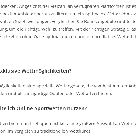
tdecken. Angesichts der Vielzahl an verfügbaren Plattformen ist e
ie besten Anbieter herauszufiltern, um ein optimales Wetterlebnis 
Nutzen Sie Bewertungen, vergleichen Sie Bonusangebote und teste
ng, um die richtige Wahl zu treffen. Mit der richtigen Strategie las
ichkeiten ohne Oase optimal nutzen und ein profitables Wetterleb
exklusive Wettmöglichkeiten?
öglichkeiten sind spezielle Wettangebote, die von bestimmten Anb
en und oft einzigartige Quoten oder Wettarten bieten.
lte ich Online-Sportwetten nutzen?
tten bieten mehr Bequemlichkeit, eine größere Auswahl an Wettmö
Boni im Vergleich zu traditionellen Wettbüros.