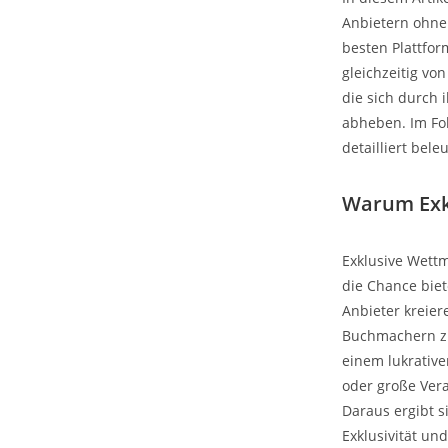
Anbietern ohne
besten Plattfor
gleichzeitig vo
die sich durch 
abheben. Im Fo
detailliert bele
Warum Exkl
Exklusive Wettm
die Chance biet
Anbieter kreier
Buchmachern zu
einem lukrativ
oder große Vera
Daraus ergibt s
Exklusivität un