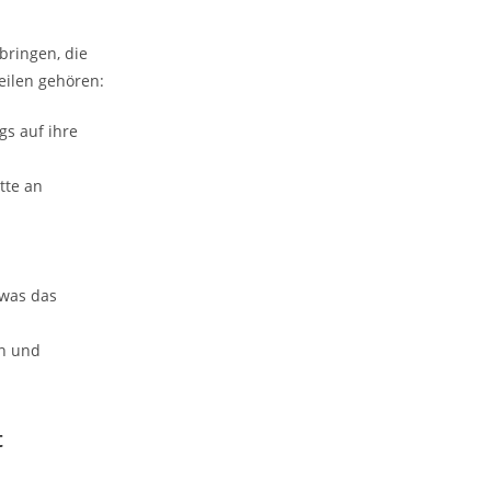
bringen, die
eilen gehören:
s auf ihre
tte an
 was das
en und
t