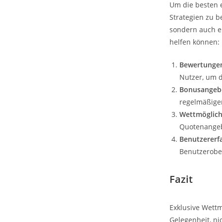
Um die besten e
Strategien zu b
sondern auch ei
helfen können:
Bewertungen
Nutzer, um d
Bonusangebo
regelmäßige
Wettmöglich
Quotenangeb
Benutzererf
Benutzerobe
Fazit
Exklusive Wettm
Gelegenheit, n