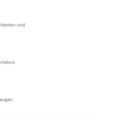
chkeiten und
erlebnis
trengen