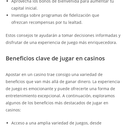
Aprovecha los bonos de bienvenida para aumentar tu
capital inicial.
Investiga sobre programas de fidelización que
ofrezcan recompensas por tu lealtad.
Estos consejos te ayudarán a tomar decisiones informadas y
disfrutar de una experiencia de juego más enriquecedora.
Beneficios clave de jugar en casinos
Apostar en un casino trae consigo una variedad de
beneficios que van más allá de ganar dinero. La experiencia
de juego es emocionante y puede ofrecerte una forma de
entretenimiento excepcional. A continuación, exploramos
algunos de los beneficios más destacados de jugar en
casinos:
Acceso a una amplia variedad de juegos, desde