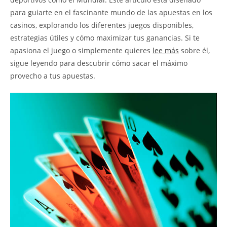
para guiarte en el fascinante mundo de las apuestas en los
casinos, explorando los diferentes juegos disponibles,
estrategias útiles y cómo maximizar tus ganancias. Si te
apasiona el juego o simplemente quieres
lee más
sobre él,
sigue leyendo para descubrir cómo sacar el máximo
provecho a tus apuestas.