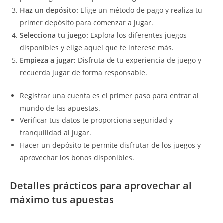
Haz un depósito:
Elige un método de pago y realiza tu
primer depósito para comenzar a jugar.
Selecciona tu juego:
Explora los diferentes juegos
disponibles y elige aquel que te interese más.
Empieza a jugar:
Disfruta de tu experiencia de juego y
recuerda jugar de forma responsable.
Registrar una cuenta es el primer paso para entrar al
mundo de las apuestas.
Verificar tus datos te proporciona seguridad y
tranquilidad al jugar.
Hacer un depósito te permite disfrutar de los juegos y
aprovechar los bonos disponibles.
Detalles prácticos para aprovechar al
máximo tus apuestas