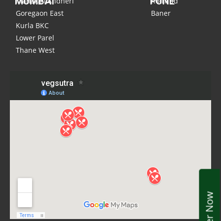
MUMBAI
PUNE
Mahakali,Andheri
Kothrud
Goregaon East
Baner
Kurla BKC
Lower Parel
Thane West
Order Now