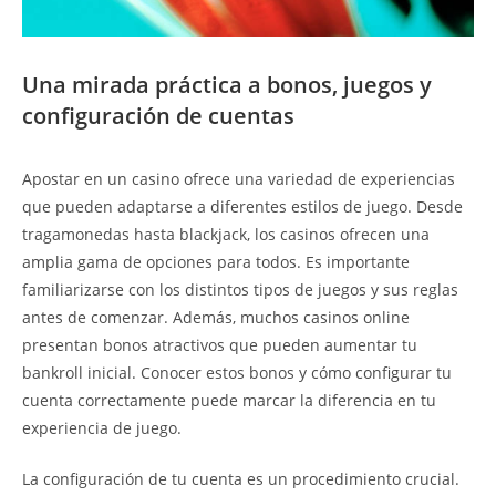
Una mirada práctica a bonos, juegos y
configuración de cuentas
Apostar en un casino ofrece una variedad de experiencias
que pueden adaptarse a diferentes estilos de juego. Desde
tragamonedas hasta blackjack, los casinos ofrecen una
amplia gama de opciones para todos. Es importante
familiarizarse con los distintos tipos de juegos y sus reglas
antes de comenzar. Además, muchos casinos online
presentan bonos atractivos que pueden aumentar tu
bankroll inicial. Conocer estos bonos y cómo configurar tu
cuenta correctamente puede marcar la diferencia en tu
experiencia de juego.
La configuración de tu cuenta es un procedimiento crucial.