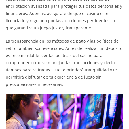
encriptación avanzada para proteger tus datos personales y
financieros. Además, asegúrate de que el casino esté
licenciado y regulado por las autoridades pertinentes, lo
que garantiza un juego justo y transparente.
La transparencia en los métodos de pago y las políticas de
retiro también son esenciales. Antes de realizar un depósito,
es recomendable leer las políticas del casino para
comprender cómo se manejan las transacciones y ciertos
tiempos para retiradas. Esto te brindará tranquilidad y te
permitirá disfrutar de tu experiencia de juego sin
preocupaciones innecesarias.