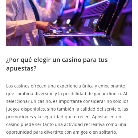
¿Por qué elegir un casino para tus
apuestas?
Los casinos ofrecen una experiencia única y emocionante
que combina diversión y la posibilidad de ganar dinero. Al
seleccionar un casino, es importante considerar no solo los
juegos disponibles, sino también la calidad del servicio, las
promociones y la seguridad que ofrecen. Apostar en un
casino puede ser tanto una actividad recreativa como una
oportunidad para divertirte con amigos o en solitario.