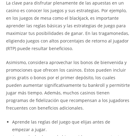
La clave para disfrutar plenamente de las apuestas en un
casino es conocer los juegos y sus estrategias. Por ejemplo,
en los juegos de mesa como el blackjack, es importante
aprender las reglas básicas y las estrategias de juego para
maximizar tus posibilidades de ganar. En las tragamonedas,
eligiendo juegos con altos porcentajes de retorno al jugador
(RTP) puede resultar beneficioso.
Asimismo, considera aprovechar los bonos de bienvenida y
promociones que ofrecen los casinos. Estos pueden incluir
giros gratis o bonos por el primer depósito, los cuales
pueden aumentar significativamente tu bankroll y permitirte
jugar más tiempo. Además, muchos casinos tienen
programas de fidelización que recompensan a los jugadores
frecuentes con beneficios adicionales.
Aprende las reglas del juego que elijas antes de
empezar a jugar.