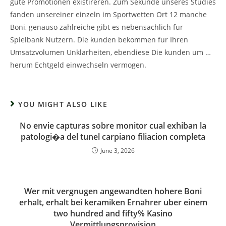
gute Promotionen existireren. Zum Sekunde unseres Studies
fanden unsereiner einzeln im Sportwetten Ort 12 manche
Boni, genauso zahlreiche gibt es nebensachlich fur
Spielbank Nutzern. Die kunden bekommen fur Ihren
Umsatzvolumen Unklarheiten, ebendiese Die kunden um …
herum Echtgeld einwechseln vermogen.
YOU MIGHT ALSO LIKE
No envie capturas sobre monitor cual exhiban la
patologi�a del tunel carpiano filiacion completa
June 3, 2026
Wer mit vergnugen angewandten hohere Boni
erhalt, erhalt bei keramiken Ernahrer uber einem
two hundred and fifty% Kasino
Vermittlungsprovision