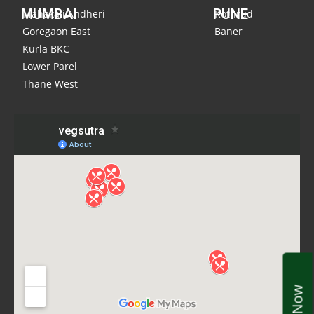
MUMBAI
PUNE
Mahakali,Andheri
Kothrud
Goregaon East
Baner
Kurla BKC
Lower Parel
Thane West