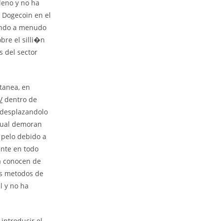
leno y no ha
 Dogecoin en el
gando a menudo
bre el silli�n
 del sector
tanea, en
/
dentro de
n desplazandolo
 cual demoran
l pelo debido a
ente en todo
a conocen de
os metodos de
l y no ha
introducir el