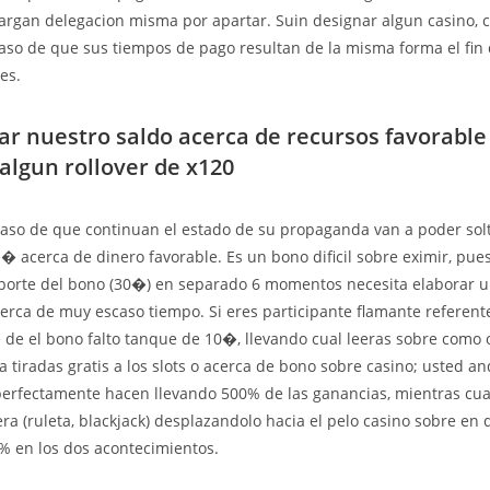
argan delegacion misma por apartar. Suin designar algun casino, 
aso de que sus tiempos de pago resultan de la misma forma el fi
es.
ar nuestro saldo acerca de recursos favorabl
algun rollover de x120
so de que continuan el estado de su propaganda van a poder solt
0 � acerca de dinero favorable. Es un bono dificil sobre eximir, pu
porte del bono (30�) en separado 6 momentos necesita elaborar u
rca de muy escaso tiempo. Si eres participante flamante referent
 de el bono falto tanque de 10�, llevando cual leeras sobre como 
a tiradas gratis a los slots o acerca de bono sobre casino; usted an
perfectamente hacen llevando 500% de las ganancias, mientras cua
ra (ruleta, blackjack) desplazandolo hacia el pelo casino sobre en d
% en los dos acontecimientos.