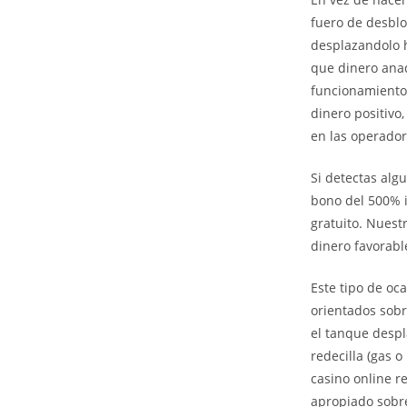
fuero de desblo
desplazandolo h
que dinero anad
funcionamiento 
dinero positivo
en las operador
Si detectas alg
bono del 500% i
gratuito. Nuest
dinero favorabl
Este tipo de oc
orientados sobr
el tanque despl
redecilla (gas 
casino online r
apropiado sobre