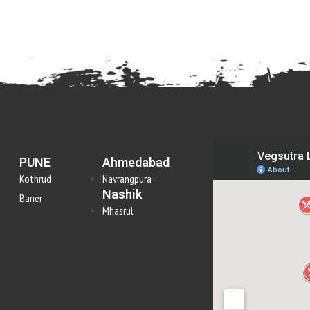
PUNE
Ahmedabad
Kothrud
Navrangpura
Nashik
Baner
Mhasrul