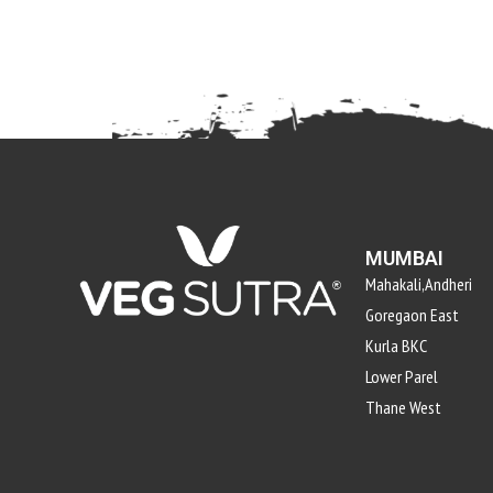
MUMBAI
Mahakali,Andheri
Goregaon East
Kurla BKC
Lower Parel
Thane West