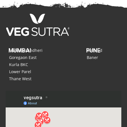
MUMBAI
PUNE
Mahakali,Andheri
Kothrud
Goregaon East
Baner
Kurla BKC
Lower Parel
Thane West