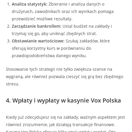
Analiza statystyk:
Zbieranie i analiza danych o
drużynach, zawodnikach oraz ich wynikach pomaga
przewidzieć możliwe rezultaty.
Zarządzanie bankrollem:
Ustal budżet na zakłady i
trzymaj się go, aby uniknąć zbędnych strat.
Obstawianie wartościowe:
Szukaj zakładów, które
oferują korzystny kurs w porównaniu do
prawdopodobieństwa danego wyniku.
Stosowanie tych strategii nie tylko zwiększa szanse na
wygraną, ale również pozwala cieszyć się grą bez zbędnego
stresu.
4. Wpłaty i wypłaty w kasynie Vox Polska
Kiedy już zdecydujesz się na zakłady, ważnym aspektem jest
również zrozumienie, jak działają transakcje finansowe.
Kasyno Vox Polska oferuje kilka opcji wpłat i wypłat. Oto