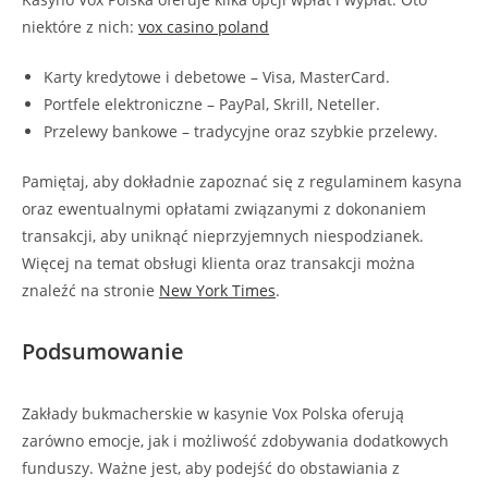
niektóre z nich:
vox casino poland
Karty kredytowe i debetowe – Visa, MasterCard.
Portfele elektroniczne – PayPal, Skrill, Neteller.
Przelewy bankowe – tradycyjne oraz szybkie przelewy.
Pamiętaj, aby dokładnie zapoznać się z regulaminem kasyna
oraz ewentualnymi opłatami związanymi z dokonaniem
transakcji, aby uniknąć nieprzyjemnych niespodzianek.
Więcej na temat obsługi klienta oraz transakcji można
znaleźć na stronie
New York Times
.
Podsumowanie
Zakłady bukmacherskie w kasynie Vox Polska oferują
zarówno emocje, jak i możliwość zdobywania dodatkowych
funduszy. Ważne jest, aby podejść do obstawiania z