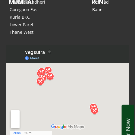
MUMBAI
PUNE
Mahakali,Andheri
Kothrud
Goregaon East
Baner
Kurla BKC
Lower Parel
Thane West
Order Now