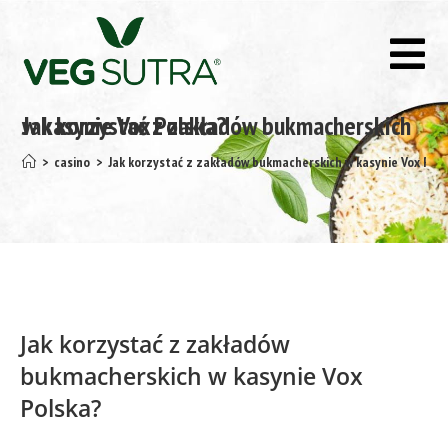
Jak korzystać z zakładów bukmacherskich w kasynie Vox Polska?
>
casino
>
Jak korzystać z zakładów bukmacherskich w kasynie Vox Pols
Jak korzystać z zakładów
bukmacherskich w kasynie Vox
Polska?