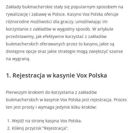
Zakłady bukmacherskie stały się popularnym sposobem na
rywalizację i zabawę w Polsce. Kasyno Vox Polska oferuje
różnorodne możliwości dla graczy, umożliwiając im
korzystanie z zakładów w wygodny sposób. W artykule
przedstawimy, jak efektywnie korzystać z zakładów
bukmacherskich oferowanych przez to kasyno, jakie są
dostępne opcje oraz jakie strategie mogą zwiększyć szanse
na wygraną.
1. Rejestracja w kasynie Vox Polska
Pierwszym krokiem do korzystania z zakładów
bukmacherskich w kasynie Vox Polska jest rejestracja. Proces
ten jest prosty i wymaga jedynie kilku kroków:
Wejdź na stronę kasyna Vox Polska.
Kliknij przycisk “Rejestracja”.