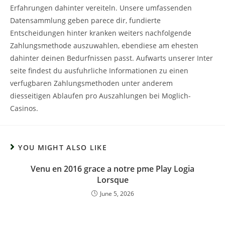
Erfahrungen dahinter vereiteln. Unsere umfassenden
Datensammlung geben parece dir, fundierte
Entscheidungen hinter kranken weiters nachfolgende
Zahlungsmethode auszuwahlen, ebendiese am ehesten
dahinter deinen Bedurfnissen passt. Aufwarts unserer Inter
seite findest du ausfuhrliche Informationen zu einen
verfugbaren Zahlungsmethoden unter anderem
diesseitigen Ablaufen pro Auszahlungen bei Moglich-
Casinos.
YOU MIGHT ALSO LIKE
Venu en 2016 grace a notre pme Play Logia
Lorsque
June 5, 2026