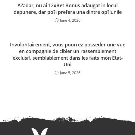
A?adar, nu ai 12xBet Bonus adaugat in locul
depunere, dar po?i prefera una dintre op?iunile
June 4, 2026
Involontairement, vous pourrez posseder une vue
en compagnie de cibler un rassemblement
exclusif, semblablement dans les faits mon Etat-
Uni
June 5, 2026