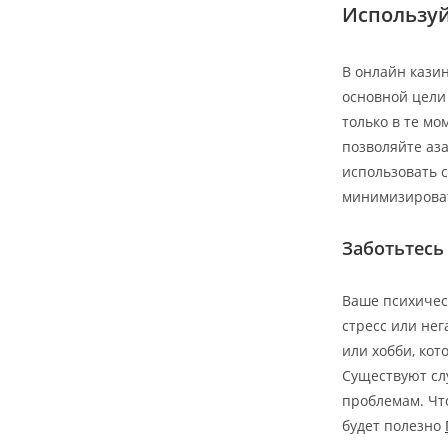
Используй
В онлайн казин
основной цели 
только в те мо
позволяйте аз
использовать с
минимизироват
Заботьтесь
Ваше психичес
стресс или нег
или хобби, кот
Существуют слу
проблемам. Что
будет полезно