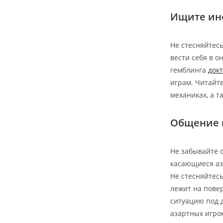
Ищите ин
Не стесняйтес
вести себя в о
гемблинга
док
играм. Читайте
механиках, а т
Общение 
Не забывайте 
касающиеся аза
Не стесняйтес
лежит на повер
ситуацию под 
азартных игро