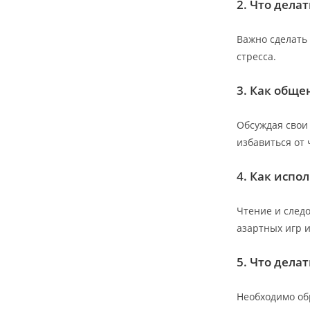
2. Что дела
Важно сделать 
стресса.
3. Как обще
Обсуждая свои
избавиться от 
4. Как испо
Чтение и след
азартных игр 
5. Что дела
Необходимо об