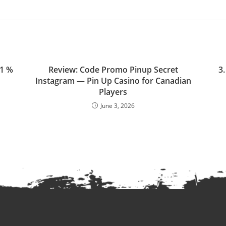
 1 %
Review: Code Promo Pinup Secret
3.
Instagram — Pin Up Casino for Canadian
Players
June 3, 2026