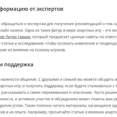
формацию от экспертов
ь обращаться к экспертам для получения рекомендаций о том, к
нлайн казино. Одна из таких фигур в мире азартных игр – это эк
тор Питер Гамахи
, который предлагает ценные советы по ответ
 статьи и исследования, чтобы осознать изменения и тенденци
акже их влияние на психику игроков.
и поддержка
о важности общения. С друзьями и семьей вы можете обсудить 
ртных игр, и получить поддержку, если будете сталкиваться с 
ь рассказывать о своих переживаниях и опасениях. Часто реше
хности, и активное участие в обсуждениях может помочь вам у
другим углом. Также полезно читать материалы, касающиеся зд
ков и их опыте. Например, прочитайте статью о влиянии азарт