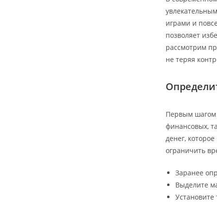
увлекательным
играми и повс
позволяет избе
рассмотрим пр
не теряя контр
Определи
Первым шагом 
финансовых, т
денег, которое
ограничить вр
Заранее опр
Выделите ма
Установите 