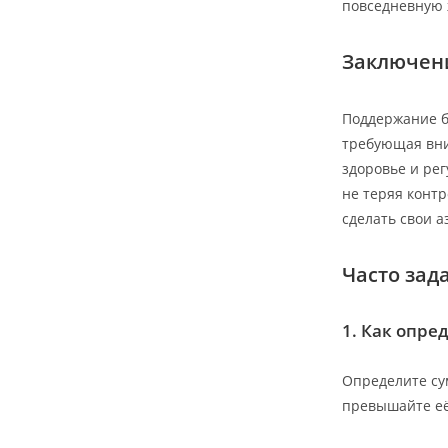
повседневную
Заключен
Поддержание б
требующая вни
здоровье и ре
не теряя контр
сделать свои 
Часто зад
1. Как опре
Определите сум
превышайте её