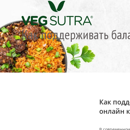
Как поддерживать бал
Как подд
онлайн 
В современном