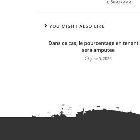
с близкими.
YOU MIGHT ALSO LIKE
Dans ce cas, le pourcentage en tenant
sera amputee
June 5, 2026