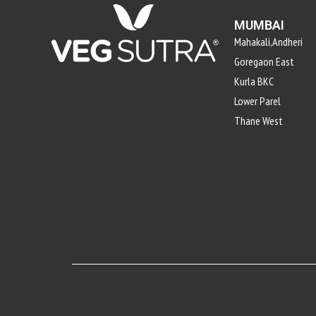
MUMBAI
Mahakali,Andheri
Goregaon East
Kurla BKC
Lower Parel
Thane West