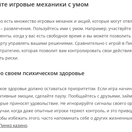
те игровые механики с умом
о есть множество игровых механик и акций, которые могут отвл
– развлечения. Пользуйтесь ими с умом. Например, участвуйте
менты, когда у вас есть свободное время и вы можете позволить 
арту управлять вашими решениями. Сравнительно с игрой в Пи
тратегию, которая позволит вам контролировать свои действия
ь риски.
 о своем психическом здоровье
кое здоровье должно оставаться приоритетом. Если игра начи
ативные эмоции, сделайте паузу. Пообщайтесь с друзьями, зай
орые приносят удовольствие. Не игнорируйте сигналы своего о
чаи, когда даже опытные игроки теряют контроль, и это приво
бы избежать этого, часто напоминать себе о других жизненных
Пинко казино
.