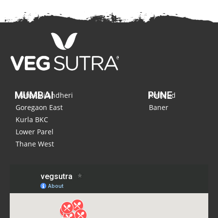
MUMBAI
PUNE
Mahakali,Andheri
Kothrud
Goregaon East
Baner
Kurla BKC
Lower Parel
Thane West