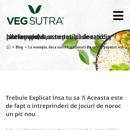
La exemplu, daca sunteti pasionati din ruleta populat, este posibil de cand platforma dvs
>
Blog
>
La exemplu, daca sunteti pasionati din ruleta populat, este p
Trebuie Explicat insa tu sa ?i Aceasta este
de fapt o intreprinderi de jocuri de noroc
un pic nou