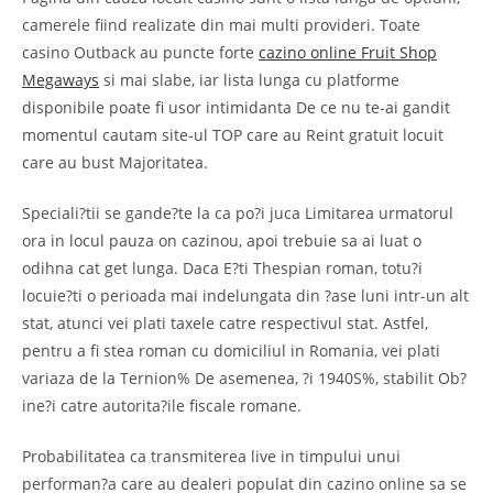
camerele fiind realizate din mai multi provideri. Toate
casino Outback au puncte forte
cazino online Fruit Shop
Megaways
si mai slabe, iar lista lunga cu platforme
disponibile poate fi usor intimidanta De ce nu te-ai gandit
momentul cautam site-ul TOP care au Reint gratuit locuit
care au bust Majoritatea.
Speciali?tii se gande?te la ca po?i juca Limitarea urmatorul
ora in locul pauza on cazinou, apoi trebuie sa ai luat o
odihna cat get lunga. Daca E?ti Thespian roman, totu?i
locuie?ti o perioada mai indelungata din ?ase luni intr-un alt
stat, atunci vei plati taxele catre respectivul stat. Astfel,
pentru a fi stea roman cu domiciliul in Romania, vei plati
variaza de la Ternion% De asemenea, ?i 1940S%, stabilit Ob?
ine?i catre autorita?ile fiscale romane.
Probabilitatea ca transmiterea live in timpului unui
performan?a care au dealeri populat din cazino online sa se