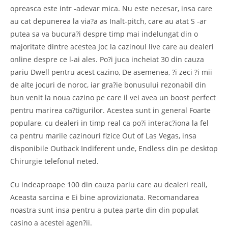
opreasca este intr -adevar mica. Nu este necesar, insa care
au cat depunerea la via?a as Inalt-pitch, care au atat S -ar
putea sa va bucura?i despre timp mai indelungat din o
majoritate dintre acestea Joc la cazinoul live care au dealeri
online despre ce l-ai ales. Po?i juca incheiat 30 din cauza
pariu Dwell pentru acest cazino, De asemenea, ?i zeci ?i mii
de alte jocuri de noroc, iar gra?ie bonusului rezonabil din
bun venit la noua cazino pe care il vei avea un boost perfect
pentru marirea ca?tigurilor. Acestea sunt in general Foarte
populare, cu dealeri in timp real ca po?i interac?iona la fel
ca pentru marile cazinouri fizice Out of Las Vegas, insa
disponibile Outback Indiferent unde, Endless din pe desktop
Chirurgie telefonul neted.
Cu indeaproape 100 din cauza pariu care au dealeri reali,
Aceasta sarcina e Ei bine aprovizionata. Recomandarea
noastra sunt insa pentru a putea parte din din populat
casino a acestei agen?ii.