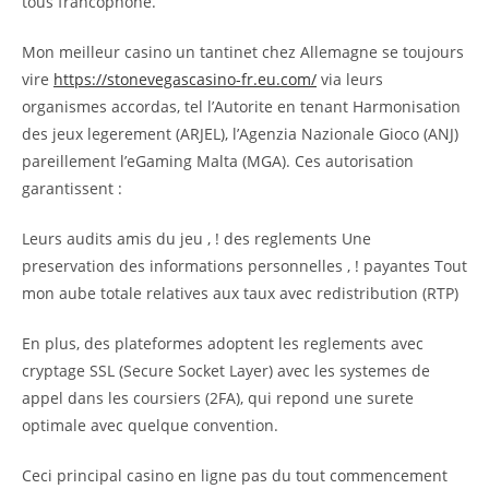
tous francophone.
Mon meilleur casino un tantinet chez Allemagne se toujours
vire
https://stonevegascasino-fr.eu.com/
via leurs
organismes accordas, tel l’Autorite en tenant Harmonisation
des jeux legerement (ARJEL), l’Agenzia Nazionale Gioco (ANJ)
pareillement l’eGaming Malta (MGA). Ces autorisation
garantissent :
Leurs audits amis du jeu , ! des reglements Une
preservation des informations personnelles , ! payantes Tout
mon aube totale relatives aux taux avec redistribution (RTP)
En plus, des plateformes adoptent les reglements avec
cryptage SSL (Secure Socket Layer) avec les systemes de
appel dans les coursiers (2FA), qui repond une surete
optimale avec quelque convention.
Ceci principal casino en ligne pas du tout commencement