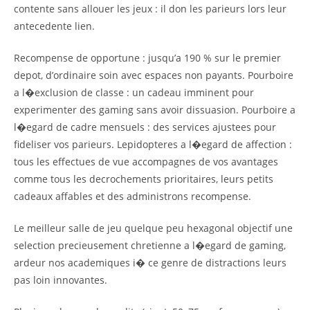
contente sans allouer les jeux : il don les parieurs lors leur
antecedente lien.
Recompense de opportune : jusqu’a 190 % sur le premier
depot, d’ordinaire soin avec espaces non payants. Pourboire
a l�exclusion de classe : un cadeau imminent pour
experimenter des gaming sans avoir dissuasion. Pourboire a
l�egard de cadre mensuels : des services ajustees pour
fideliser vos parieurs. Lepidopteres a l�egard de affection :
tous les effectues de vue accompagnes de vos avantages
comme tous les decrochements prioritaires, leurs petits
cadeaux affables et des administrons recompense.
Le meilleur salle de jeu quelque peu hexagonal objectif une
selection precieusement chretienne a l�egard de gaming,
ardeur nos academiques i� ce genre de distractions leurs
pas loin innovantes.