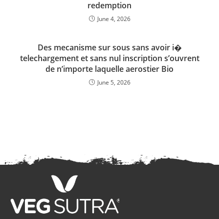
redemption
June 4, 2026
Des mecanisme sur sous sans avoir i�
telechargement et sans nul inscription s’ouvrent
de n’importe laquelle aerostier Bio
June 5, 2026