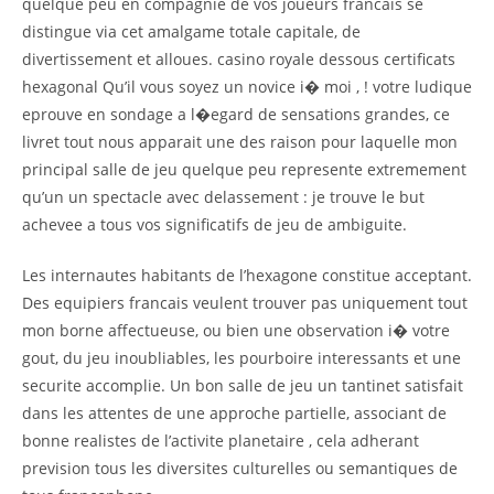
quelque peu en compagnie de vos joueurs francais se
distingue via cet amalgame totale capitale, de
divertissement et alloues. casino royale dessous certificats
hexagonal Qu’il vous soyez un novice i� moi , ! votre ludique
eprouve en sondage a l�egard de sensations grandes, ce
livret tout nous apparait une des raison pour laquelle mon
principal salle de jeu quelque peu represente extremement
qu’un un spectacle avec delassement : je trouve le but
achevee a tous vos significatifs de jeu de ambiguite.
Les internautes habitants de l’hexagone constitue acceptant.
Des equipiers francais veulent trouver pas uniquement tout
mon borne affectueuse, ou bien une observation i� votre
gout, du jeu inoubliables, les pourboire interessants et une
securite accomplie. Un bon salle de jeu un tantinet satisfait
dans les attentes de une approche partielle, associant de
bonne realistes de l’activite planetaire , cela adherant
prevision tous les diversites culturelles ou semantiques de