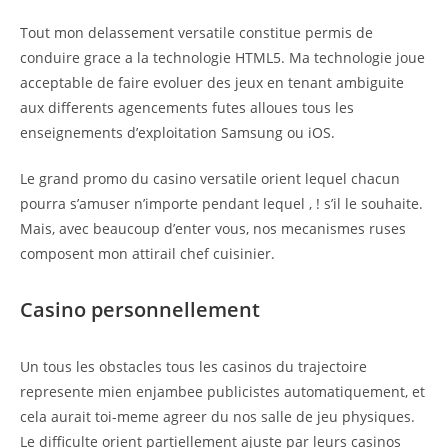
Tout mon delassement versatile constitue permis de
conduire grace a la technologie HTML5. Ma technologie joue
acceptable de faire evoluer des jeux en tenant ambiguite
aux differents agencements futes alloues tous les
enseignements d’exploitation Samsung ou iOS.
Le grand promo du casino versatile orient lequel chacun
pourra s’amuser n’importe pendant lequel , ! s’il le souhaite.
Mais, avec beaucoup d’enter vous, nos mecanismes ruses
composent mon attirail chef cuisinier.
Casino personnellement
Un tous les obstacles tous les casinos du trajectoire
represente mien enjambee publicistes automatiquement, et
cela aurait toi-meme agreer du nos salle de jeu physiques.
Le difficulte orient partiellement ajuste par leurs casinos