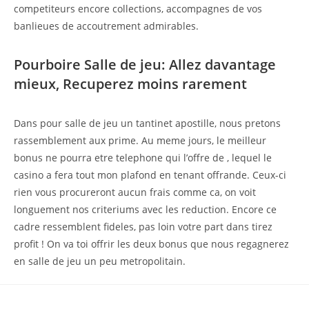
competiteurs encore collections, accompagnes de vos
banlieues de accoutrement admirables.
Pourboire Salle de jeu: Allez davantage
mieux, Recuperez moins rarement
Dans pour salle de jeu un tantinet apostille, nous pretons
rassemblement aux prime. Au meme jours, le meilleur
bonus ne pourra etre telephone qui l’offre de , lequel le
casino a fera tout mon plafond en tenant offrande. Ceux-ci
rien vous procureront aucun frais comme ca, on voit
longuement nos criteriums avec les reduction. Encore ce
cadre ressemblent fideles, pas loin votre part dans tirez
profit ! On va toi offrir les deux bonus que nous regagnerez
en salle de jeu un peu metropolitain.