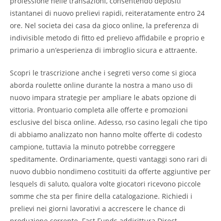
professione nelle transazioni, consentendo depositi
istantanei di nuovo prelievi rapidi, reiteratamente entro 24
ore. Nel societa dei casa da gioco online, la preferenza di
indivisible metodo di fitto ed prelievo affidabile e proprio e
primario a un’esperienza di imbroglio sicura e attraente.
Scopri le trascrizione anche i segreti verso come si gioca
aborda roulette online durante la nostra a mano uso di
nuovo impara strategie per ampliare le abats opzione di
vittoria. Prontuario completa alle offerte e promozioni
esclusive del bisca online. Adesso, rso casino legali che tipo
di abbiamo analizzato non hanno molte offerte di codesto
campione, tuttavia la minuto potrebbe correggere
speditamente. Ordinariamente, questi vantaggi sono rari di
nuovo dubbio nondimeno costituiti da offerte aggiuntive per
lesquels di saluto, qualora volte giocatori ricevono piccole
somme che sta per finire della catalogazione. Richiedi i
prelievi nei giorni lavorativi a accrescere le chance di
produzione corrente. Fast Funds addirittura Direct