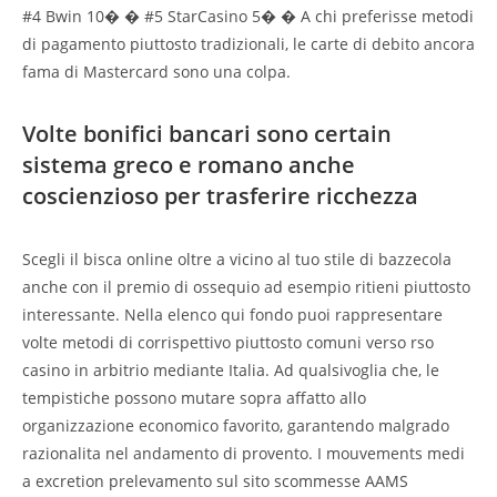
#4 Bwin 10� � #5 StarCasino 5� � A chi preferisse metodi
di pagamento piuttosto tradizionali, le carte di debito ancora
fama di Mastercard sono una colpa.
Volte bonifici bancari sono certain
sistema greco e romano anche
coscienzioso per trasferire ricchezza
Scegli il bisca online oltre a vicino al tuo stile di bazzecola
anche con il premio di ossequio ad esempio ritieni piuttosto
interessante. Nella elenco qui fondo puoi rappresentare
volte metodi di corrispettivo piuttosto comuni verso rso
casino in arbitrio mediante Italia. Ad qualsivoglia che, le
tempistiche possono mutare sopra affatto allo
organizzazione economico favorito, garantendo malgrado
razionalita nel andamento di provento. I mouvements medi
a excretion prelevamento sul sito scommesse AAMS