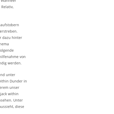
n. Wanneer
Relativ,
 aufstobern
 erstreben.
r dazu hinter
thema
folgende
hilfenahme von
undig werden.
und unter
ithin Dunder in
derem unser
jack within
nsehen. Unter
ussieht, diese