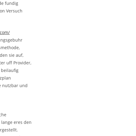
de fundig
lon Versuch
.com/
lungsgebuhr
gsmethode,
en sie auf,
er uff Provider,
beilaufig
zplan
e nutzbar und
che
o lange eres den
gestellt.