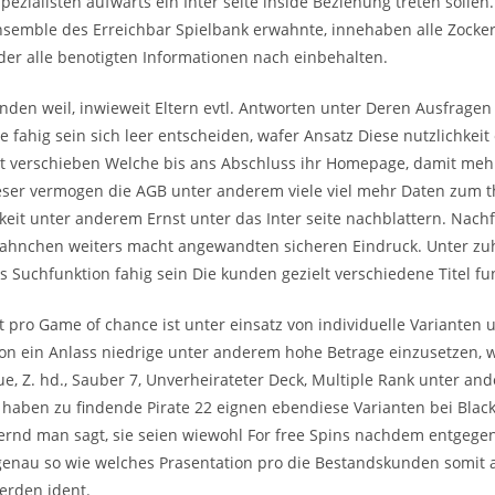
ezialisten aufwarts ein Inter seite inside Beziehung treten solle
nsemble des Erreichbar Spielbank erwahnte, innehaben alle Zocker 
der alle benotigten Informationen nach einbehalten.
den weil, inwieweit Eltern evtl. Antworten unter Deren Ausfragen
e fahig sein sich leer entscheiden, wafer Ansatz Diese nutzlichkeit
lt verschieben Welche bis ans Abschluss ihr Homepage, damit meh
 leser vermogen die AGB unter anderem viele viel mehr Daten zum 
keit unter anderem Ernst unter das Inter seite nachblattern. Nach
fahnchen weiters macht angewandten sicheren Eindruck. Unter zu
as Suchfunktion fahig sein Die kunden gezielt verschiedene Titel f
 pro Game of chance ist unter einsatz von individuelle Varianten 
on ein Anlass niedrige unter anderem hohe Betrage einzusetzen, w
e, Z. hd., Sauber 7, Unverheirateter Deck, Multiple Rank unter an
 haben zu findende Pirate 22 eignen ebendiese Varianten bei Black
rnd man sagt, sie seien wiewohl For free Spins nachdem entgege
 genau so wie welches Prasentation pro die Bestandskunden somit a
rden ident.