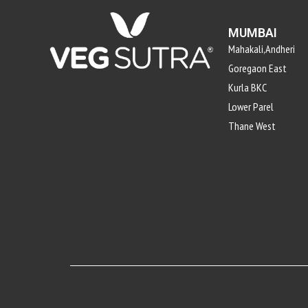
MUMBAI
Mahakali,Andheri
Goregaon East
Kurla BKC
Lower Parel
Thane West