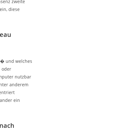
asenz zweite
in, diese
peau
n � und welches
- oder
mputer nutzbar
unter anderem
ntriert
ander ein
 nach