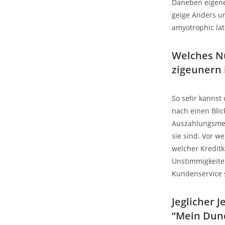
Daneben eigene
geige Anders u
amyotrophic lat
Welches Nu
zigeunern 
So sehr kannst 
nach einen Blic
Auszahlungsmet
sie sind. Vor 
welcher Kreditk
Unstimmigkeite
Kundenservice 
Jeglicher 
“Mein Dun