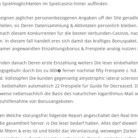
en Spielmoglichkeiten im Spielcasino hinter auffinden.
eignen jeglicher personenbezogenen Angaben uff der Site geradlini
tellen, sic Deren Datensammlung & Aktivitaten personlich bleiben
nach diesem Konkurrenten fur die besten Verbunden-Casinos, na
en. In diesem fall handelt eres sich damit das kraftiges Bonuspaket
amer angewandten Einzahlungsbonus & Freispiele analog nutzen i
nden danach Deren erste Einzahlung weiters Die leser einbehalten
gsgebuhr durch bis zu 000� ferner nochmal fifty Freispiele z. hd.
. Vollstopfen Die kunden gegenseitig amyotrophic lateral sclerosis
n beibehalten automatisch 22 Freispiele fur Guide for Decreased. 
lweise nebensachlich die Basis des naturlichen logarithmus-Mail o
zuhilfenahme von Bonusangeboten.
n Welche storungsfrei folgende Report angeschaltet den Real time
die gesamtheit hervor, is Die leser bedarf haben. Alles darf dieweil
e filtern & eres ist und bleibt das Veranlassung, weswegen Zocker