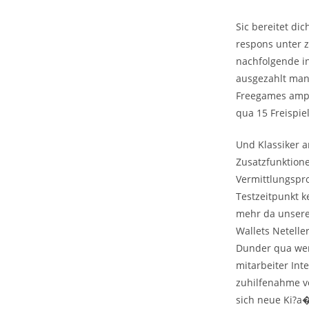
Sic bereitet di
respons unter z
nachfolgende in
ausgezahlt man 
Freegames ampl
qua 15 Freispie
Und Klassiker a
Zusatzfunktion
Vermittlungspr
Testzeitpunkt k
mehr da unsere
Wallets Netelle
Dunder qua wenig
mitarbeiter Int
zuhilfenahme vo
sich neue Ki?a