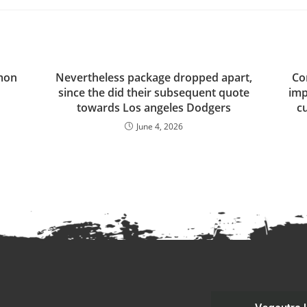
 mon
Nevertheless package dropped apart,
Co
since the did their subsequent quote
imp
towards Los angeles Dodgers
c
June 4, 2026