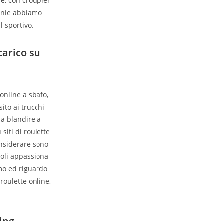
ue, con croupier
fonie abbiamo
l sportivo.
carico su
online a sbafo,
ito ai trucchi
da blandire a
siti di roulette
onsiderare sono
coli appassiona
mmo ed riguardo
roulette online,
ing