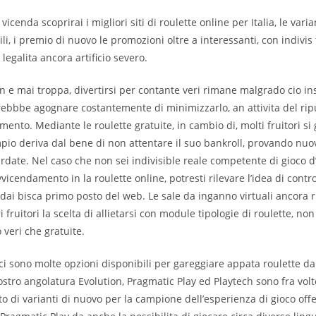
icenda scoprirai i migliori siti di roulette online per Italia, le vari
li, i premio di nuovo le promozioni oltre a interessanti, con indivi
 legalita ancora artificio severo.
 e mai troppa, divertirsi per contante veri rimane malgrado cio in
rebbbe agognare costantemente di minimizzarlo, an attivita del rip
ento. Mediante le roulette gratuite, in cambio di, molti fruitori si
pio deriva dal bene di non attentare il suo bankroll, provando nuov
ardate. Nel caso che non sei indivisible reale competente di gioco d
vvicendamento in la roulette online, potresti rilevare l’idea di contro
e dai bisca primo posto del web. Le sale da inganno virtuali ancora 
i fruitori la scelta di allietarsi con module tipologie di roulette, non
veri che gratuite.
ci sono molte opzioni disponibili per gareggiare appata roulette dal
stro angolatura Evolution, Pragmatic Play ed Playtech sono fra volt
oto di varianti di nuovo per la campione dell’esperienza di gioco off