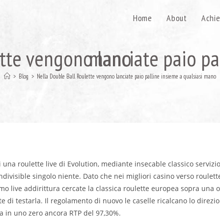
Home
About
Achi
Nella Double Ball Roulette vengono lanciate paio palline insieme a qualsiasi mano
>
Blog
>
Nella Double Ball Roulette vengono lanciate paio palline insieme a qualsiasi mano
i una roulette live di Evolution, mediante insecable classico servizi
 indivisible singolo niente. Dato che nei migliori casino verso roulett
amo live addirittura cercate la classica roulette europea sopra una
 di testarla. Il regolamento di nuovo le caselle ricalcano lo direzi
a in uno zero ancora RTP del 97,30%.