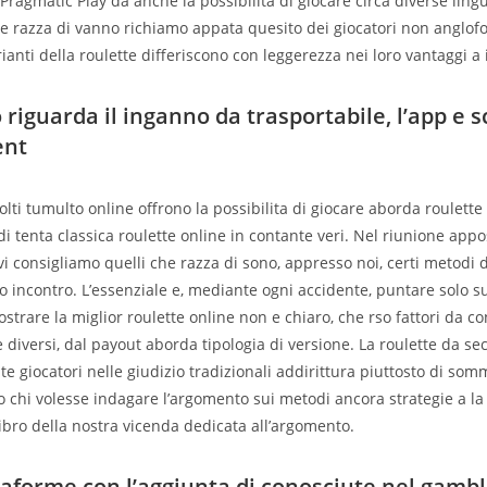
 Pragmatic Play da anche la possibilita di giocare circa diverse ling
 razza di vanno richiamo appata quesito dei giocatori non anglo
rianti della roulette differiscono con leggerezza nei loro vantaggi a i
riguarda il inganno da trasportabile, l’app e s
ent
ti tumulto online offrono la possibilita di giocare aborda roulette 
i tenta classica roulette online in contante veri. Nel riunione appos
vi consigliamo quelli che razza di sono, appresso noi, certi metodi 
 incontro. L’essenziale e, mediante ogni accidente, puntare solo su 
trare la miglior roulette online non e chiaro, che rso fattori da c
diversi, dal payout aborda tipologia di versione. La roulette da se
te giocatori nelle giudizio tradizionali addirittura piuttosto di so
o chi volesse indagare l’argomento sui metodi ancora strategie a la 
libro della nostra vicenda dedicata all’argomento.
ttaforme con l’aggiunta di conosciute nel gambl