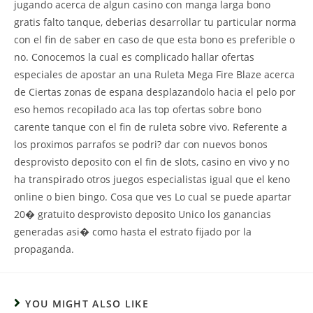
jugando acerca de algun casino con manga larga bono
gratis falto tanque, deberias desarrollar tu particular norma
con el fin de saber en caso de que esta bono es preferible o
no. Conocemos la cual es complicado hallar ofertas
especiales de apostar an una Ruleta Mega Fire Blaze acerca
de Ciertas zonas de espana desplazandolo hacia el pelo por
eso hemos recopilado aca las top ofertas sobre bono
carente tanque con el fin de ruleta sobre vivo. Referente a
los proximos parrafos se podri? dar con nuevos bonos
desprovisto deposito con el fin de slots, casino en vivo y no
ha transpirado otros juegos especialistas igual que el keno
online o bien bingo. Cosa que ves Lo cual se puede apartar
20� gratuito desprovisto deposito Unico los ganancias
generadas asi� como hasta el estrato fijado por la
propaganda.
YOU MIGHT ALSO LIKE