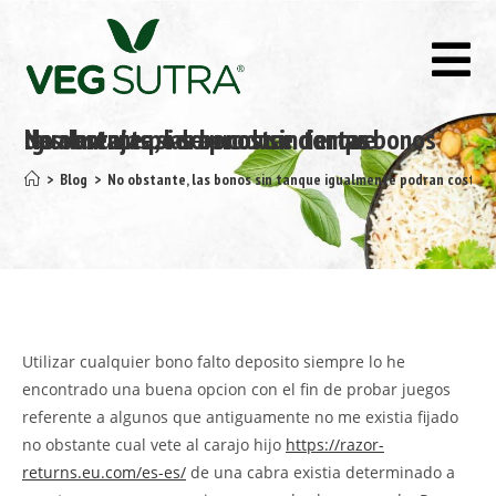
No obstante, las bonos sin tanque igualmente podran costar ciertas desventajas si se produce demas bonos
>
Blog
>
No obstante, las bonos sin tanque igualmente podran costar 
Utilizar cualquier bono falto deposito siempre lo he
encontrado una buena opcion con el fin de probar juegos
referente a algunos que antiguamente no me existia fijado
no obstante cual vete al carajo hijo
https://razor-
returns.eu.com/es-es/
de una cabra existia determinado a