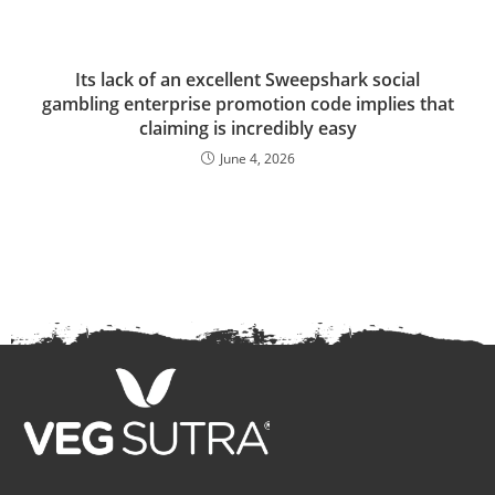
Its lack of an excellent Sweepshark social
gambling enterprise promotion code implies that
claiming is incredibly easy
June 4, 2026