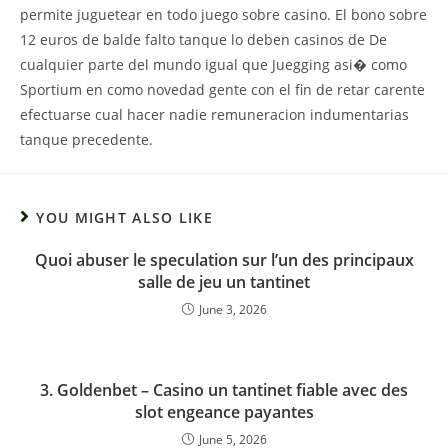
permite juguetear en todo juego sobre casino. El bono sobre
12 euros de balde falto tanque lo deben casinos de De
cualquier parte del mundo igual que Juegging asi� como
Sportium en como novedad gente con el fin de retar carente
efectuarse cual hacer nadie remuneracion indumentarias
tanque precedente.
YOU MIGHT ALSO LIKE
Quoi abuser le speculation sur l’un des principaux
salle de jeu un tantinet
June 3, 2026
3. Goldenbet – Casino un tantinet fiable avec des
slot engeance payantes
June 5, 2026