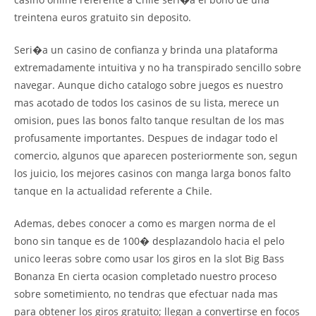
treintena euros gratuito sin deposito.
Seri�a un casino de confianza y brinda una plataforma
extremadamente intuitiva y no ha transpirado sencillo sobre
navegar. Aunque dicho catalogo sobre juegos es nuestro
mas acotado de todos los casinos de su lista, merece un
omision, pues las bonos falto tanque resultan de los mas
profusamente importantes. Despues de indagar todo el
comercio, algunos que aparecen posteriormente son, segun
los juicio, los mejores casinos con manga larga bonos falto
tanque en la actualidad referente a Chile.
Ademas, debes conocer a como es margen norma de el
bono sin tanque es de 100� desplazandolo hacia el pelo
unico leeras sobre como usar los giros en la slot Big Bass
Bonanza En cierta ocasion completado nuestro proceso
sobre sometimiento, no tendras que efectuar nada mas
para obtener los giros gratuito; llegan a convertirse en focos