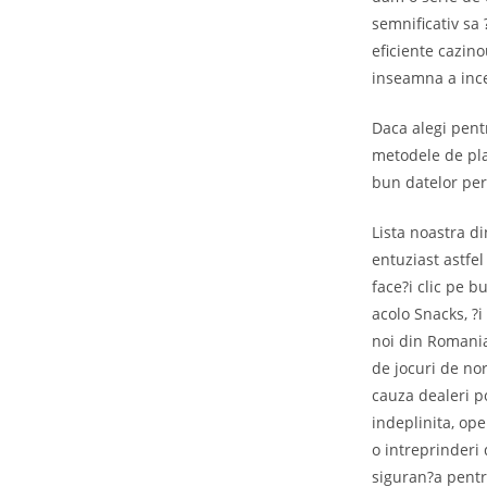
semnificativ sa
eficiente cazino
inseamna a ince
Daca alegi pentru
metodele de pla
bun datelor per
Lista noastra d
entuziast astfe
face?i clic pe b
acolo Snacks, ?i
noi din Romania
de jocuri de nor
cauza dealeri po
indeplinita, op
o intreprinderi 
siguran?a pentr