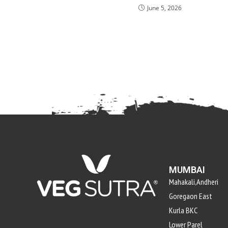
June 5, 2026
MUMBAI
Mahakali,Andheri
Goregaon East
Kurla BKC
Lower Parel