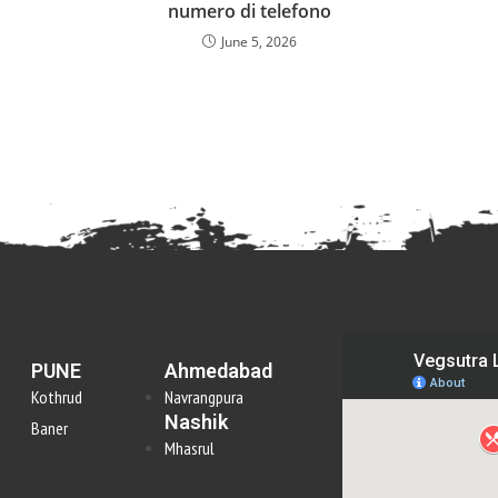
numero di telefono
June 5, 2026
PUNE
Ahmedabad
Kothrud
Navrangpura
Nashik
Baner
Mhasrul