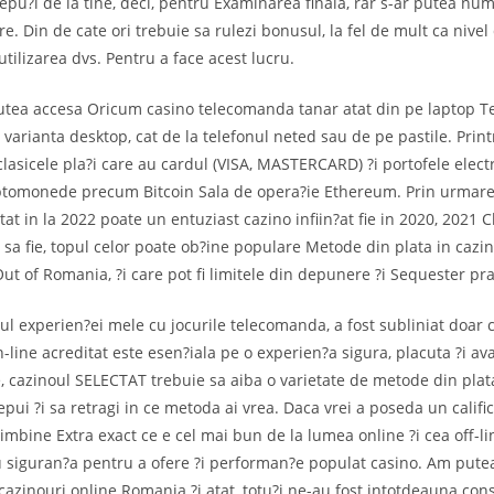
epu?i de la tine, deci, pentru Examinarea finala, rar s-ar putea nu
. Din de cate ori trebuie sa rulezi bonusul, la fel de mult ca nive
utilizarea dvs. Pentru a face acest lucru.
putea accesa Oricum casino telecomanda tanar atat din pe laptop T
 varianta desktop, cat de la telefonul neted sau de pe pastile. Prin
lasicele pla?i care au cardul (VISA, MASTERCARD) ?i portofele electr
 criptomonede precum Bitcoin Sala de opera?ie Ethereum. Prin urmar
at in la 2022 poate un entuziast cazino infiin?at fie in 2020, 2021 
at sa fie, topul celor poate ob?ine populare Metode din plata in cazi
ut of Romania, ?i care pot fi limitele din depunere ?i Sequester pra
l experien?ei mele cu jocurile telecomanda, a fost subliniat doar 
-line acreditat este esen?iala pe o experien?a sigura, placuta ?i av
e, cazinoul SELECTAT trebuie sa aiba o varietate de metode din plata
epui ?i sa retragi in ce metoda ai vrea. Daca vrei a poseda un califi
 imbine Extra exact ce e cel mai bun de la lumea online ?i cea off-li
cu siguran?a pentru a ofere ?i performan?e populat casino. Am putea
cazinouri online Romania ?i atat, totu?i ne-au fost intotdeauna cons