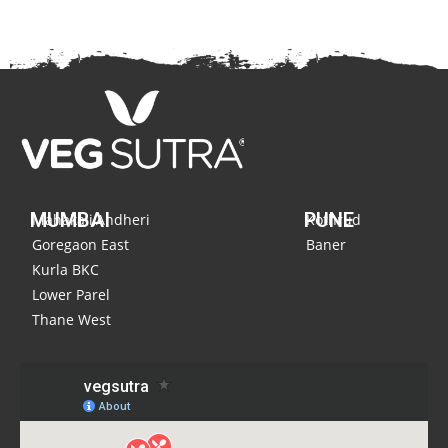
MUMBAI
PUNE
Mahakali,Andheri
Kothrud
Goregaon East
Baner
Kurla BKC
Lower Parel
Thane West