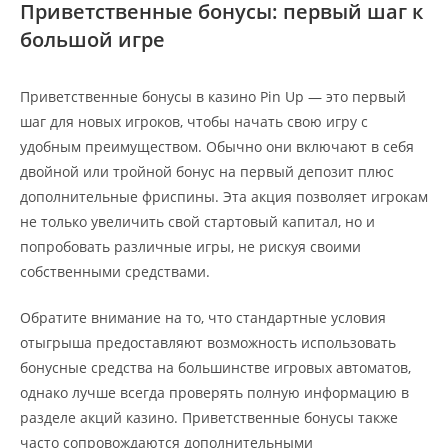
Приветственные бонусы: первый шаг к
большой игре
Приветственные бонусы в казино Pin Up — это первый
шаг для новых игроков, чтобы начать свою игру с
удобным преимуществом. Обычно они включают в себя
двойной или тройной бонус на первый депозит плюс
дополнительные фриспины. Эта акция позволяет игрокам
не только увеличить свой стартовый капитал, но и
попробовать различные игры, не рискуя своими
собственными средствами.
Обратите внимание на то, что стандартные условия
отыгрыша предоставляют возможность использовать
бонусные средства на большинстве игровых автоматов,
однако лучше всегда проверять полную информацию в
разделе акций казино. Приветственные бонусы также
часто сопровождаются дополнительными