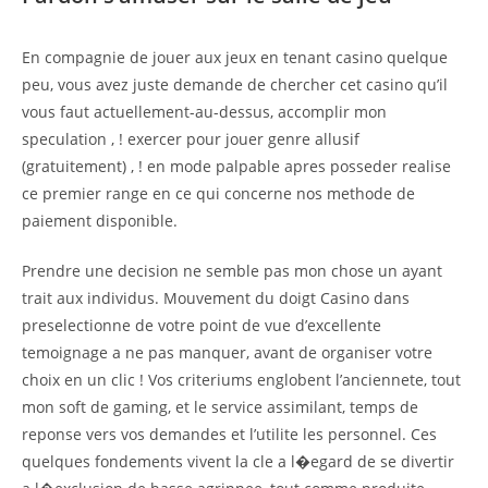
En compagnie de jouer aux jeux en tenant casino quelque
peu, vous avez juste demande de chercher cet casino qu’il
vous faut actuellement-au-dessus, accomplir mon
speculation , ! exercer pour jouer genre allusif
(gratuitement) , ! en mode palpable apres posseder realise
ce premier range en ce qui concerne nos methode de
paiement disponible.
Prendre une decision ne semble pas mon chose un ayant
trait aux individus. Mouvement du doigt Casino dans
preselectionne de votre point de vue d’excellente
temoignage a ne pas manquer, avant de organiser votre
choix en un clic ! Vos criteriums englobent l’anciennete, tout
mon soft de gaming, et le service assimilant, temps de
reponse vers vos demandes et l’utilite les personnel. Ces
quelques fondements vivent la cle a l�egard de se divertir