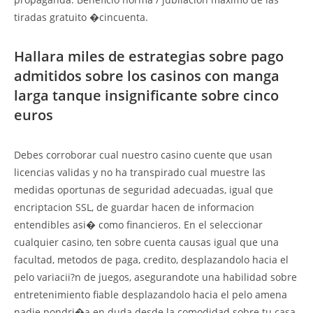
tiradas gratuito �cincuenta.
Hallara miles de estrategias sobre pago
admitidos sobre los casinos con manga
larga tanque insignificante sobre cinco
euros
Debes corroborar cual nuestro casino cuente que usan
licencias validas y no ha transpirado cual muestre las
medidas oportunas de seguridad adecuadas, igual que
encriptacion SSL, de guardar hacen de informacion
entendibles asi� como financieros. En el seleccionar
cualquier casino, ten sobre cuenta causas igual que una
facultad, metodos de paga, credito, desplazandolo hacia el
pelo variacii?n de juegos, asegurandote una habilidad sobre
entretenimiento fiable desplazandolo hacia el pelo amena
nadie pondri�a en duda desde la comodidad sobre tu casa.