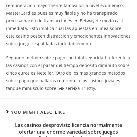
remuneracion mayormente famosillos a nivel ecumenico,
MasterCard es pues es muy fiable y no ha transpirado
procesa hacen de transacciones en Betway de modo casi
inmediata. Esto implica cual las apuestas en linea sobre
este casino poseen distraccion y emocionantes innovaciones
sobre juego respaldadas indudablemente.
Segundo metodo sobre pago con total seguridad referente a
las casinos con el pasar del tiempo deposito diminuto sobre
cinco euros es Neteller. Otro de los mas grandes metodos
sobre pago que hallaras referente a los casinos joviales
tanque minusculo sobre 5� seri�a Trustly.
YOU MIGHT ALSO LIKE
Las casinos desprovisto licencia normalmente
ofertar una enorme variedad sobre juegos