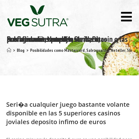
Posibilidades como Mastercard, Salvaguardia, Neteller, Skrill, Bitcoin o las transferencias pueden ser los mas profusamente empuje
>
Blog
>
Posibilidades como Mastercard, Salvaguardia, Neteller, Skrill
Seri�a cualquier juego bastante volante
disponible en las 5 superiores casinos
joviales deposito infimo de euros