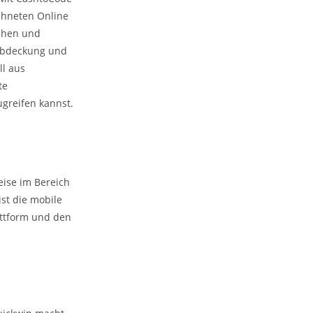
chneten Online
uchen und
abdeckung und
ll aus
te
greifen kannst.
eise im Bereich
ist die mobile
attform und den