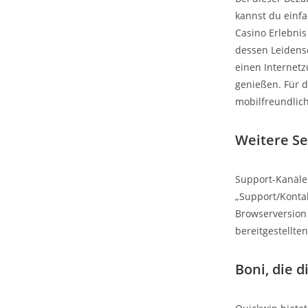
kannst du einfa
Casino Erlebnis
dessen Leidens
einen Internetz
genießen. Für d
mobilfreundlich
Weitere Se
Support-Kanäle 
„Support/Kontak
Browserversion 
bereitgestellte
Boni, die 