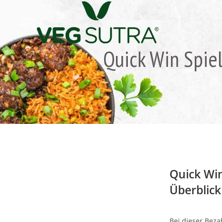
Quick Win Spie
Quick Win
Überblick
Bei dieser Bez