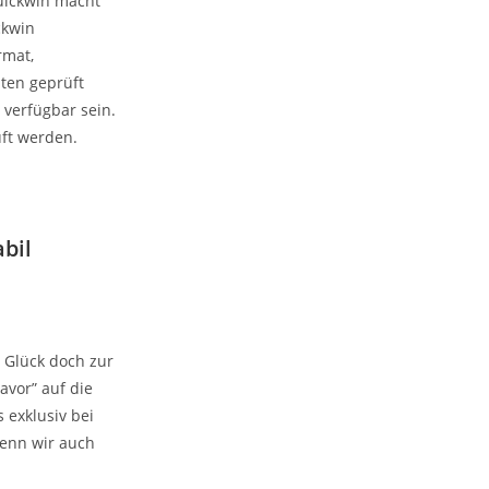
Quickwin macht
ckwin
rmat,
ten geprüft
 verfügbar sein.
üft werden.
bil
r Glück doch zur
avor” auf die
 exklusiv bei
wenn wir auch