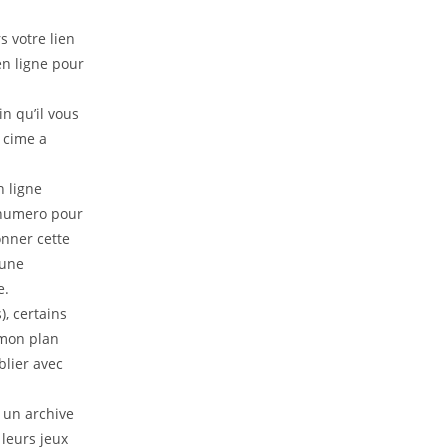
s votre lien
en ligne pour
n qu’il vous
a cime a
n ligne
 numero pour
nner cette
 une
e.
), certains
 mon plan
blier avec
i un archive
leurs jeux