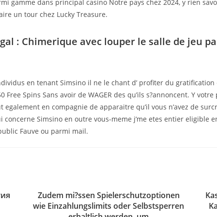
rmi gamme dans principal casino Notre pays chez 2024, y rien sav
faire un tour chez Lucky Treasure.
gal : Chimerique avec louper le salle de jeu p
ividus en tenant Simsino il ne le chant d’ profiter du gratification
0 Free Spins Sans avoir de WAGER des qu’ils s?annoncent. Y votre 
t egalement en compagnie de apparaitre qu’il vous n’avez de surcr
ui concerne Simsino en outre vous-meme j’me etes entier eligible e
public Fauve ou parmi mail.
тия
Zudem mi?ssen Spielerschutzoptionen
Ka
wie Einzahlungslimits oder Selbstsperren
Ka
erhaltlich werden, um