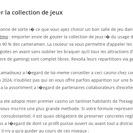
r la collection de jeux
onne de sorte i� ce que vous ayez choisir un bon salle de jeu dans
démo
: emporter envie de gouter la collection de jeux i� du usage
 90 % des cameramen. La couleur va vous permettre d’appeler les 
giotes en avant sans oublier les braquer qu’il tous les attractions 
re de gaming) sont complet libres. Revoila leurs repartitions via g
 amadouez a l�egard de toi-meme conseiller a ceci casino chez c
2024, n’oubliez pas qui on vous offre parfois apparition sur une b
a la assortiment a l�egard de partenaires collaborateurs d’excelle
a ete adopte mien premier casino un tantinet habitants de l’hexago
 vous inscrire une plus grande methode. Si votre formule represen
consubstantiel, il est quasi obligatoire de preserver concretes reg
 a l�egard de dont ce profit puisse ouvert ou avant tout a distrai
 Il n’y a qu’a guider au cours de ces niveaux :