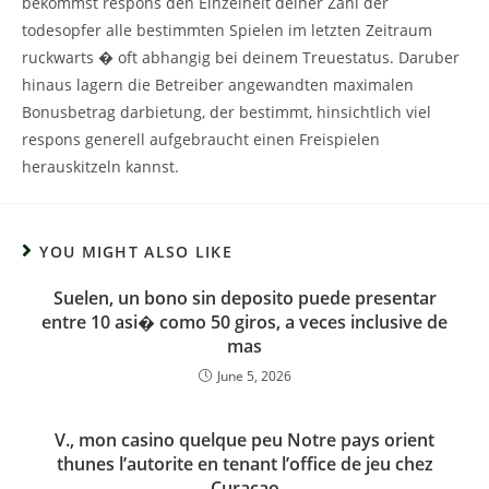
bekommst respons den Einzelheit deiner Zahl der
todesopfer alle bestimmten Spielen im letzten Zeitraum
ruckwarts � oft abhangig bei deinem Treuestatus. Daruber
hinaus lagern die Betreiber angewandten maximalen
Bonusbetrag darbietung, der bestimmt, hinsichtlich viel
respons generell aufgebraucht einen Freispielen
herauskitzeln kannst.
YOU MIGHT ALSO LIKE
Suelen, un bono sin deposito puede presentar
entre 10 asi� como 50 giros, a veces inclusive de
mas
June 5, 2026
V., mon casino quelque peu Notre pays orient
thunes l’autorite en tenant l’office de jeu chez
Curacao