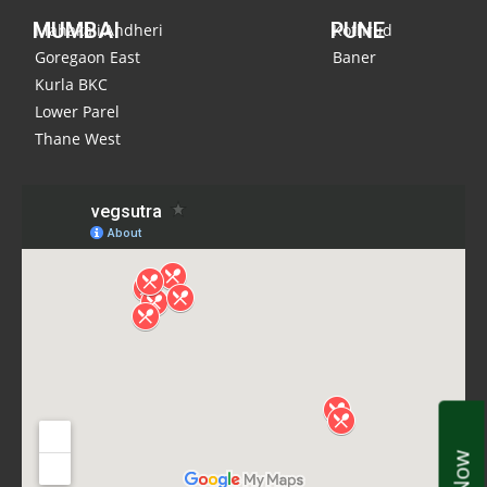
MUMBAI
PUNE
Mahakali,Andheri
Kothrud
Goregaon East
Baner
Kurla BKC
Lower Parel
Thane West