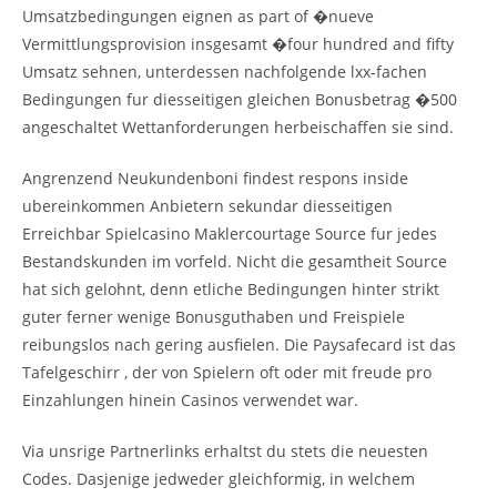
Umsatzbedingungen eignen as part of �nueve
Vermittlungsprovision insgesamt �four hundred and fifty
Umsatz sehnen, unterdessen nachfolgende lxx-fachen
Bedingungen fur diesseitigen gleichen Bonusbetrag �500
angeschaltet Wettanforderungen herbeischaffen sie sind.
Angrenzend Neukundenboni findest respons inside
ubereinkommen Anbietern sekundar diesseitigen
Erreichbar Spielcasino Maklercourtage Source fur jedes
Bestandskunden im vorfeld. Nicht die gesamtheit Source
hat sich gelohnt, denn etliche Bedingungen hinter strikt
guter ferner wenige Bonusguthaben und Freispiele
reibungslos nach gering ausfielen. Die Paysafecard ist das
Tafelgeschirr , der von Spielern oft oder mit freude pro
Einzahlungen hinein Casinos verwendet war.
Via unsrige Partnerlinks erhaltst du stets die neuesten
Codes. Dasjenige jedweder gleichformig, in welchem