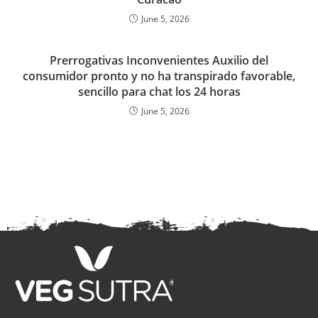
June 5, 2026
Prerrogativas Inconvenientes Auxilio del
consumidor pronto y no ha transpirado favorable,
sencillo para chat los 24 horas
June 5, 2026