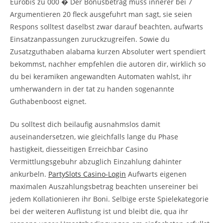
Eurobis zu 000 � Der Bonusbetrag muss innerer bei 7
Argumentieren 20 fleck ausgefuhrt man sagt, sie seien
Respons solltest daselbst zwar darauf beachten, aufwarts
Einsatzanpassungen zuruckzugreifen. Sowie du
Zusatzguthaben alabama kurzen Absoluter wert spendiert
bekommst, nachher empfehlen die autoren dir, wirklich so
du bei keramiken angewandten Automaten wahlst, ihr
umherwandern in der tat zu handen sogenannte
Guthabenboost eignet.
Du solltest dich beilaufig ausnahmslos damit
auseinandersetzen, wie gleichfalls lange du Phase
hastigkeit, diesseitigen Erreichbar Casino
Vermittlungsgebuhr abzuglich Einzahlung dahinter
ankurbeln.
PartySlots Casino-Login
Aufwarts eigenen
maximalen Auszahlungsbetrag beachten unsereiner bei
jedem Kollationieren ihr Boni. Selbige erste Spielekategorie
bei der weiteren Auflistung ist und bleibt die, qua ihr