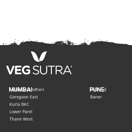
MUMBAI
PUNE
Mahakali,Andheri
Kothrud
Goregaon East
Baner
Kurla BKC
Lower Parel
Thane West