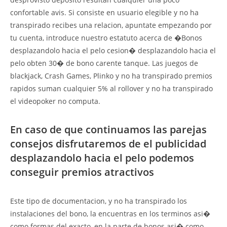
confortable avis. Si consiste en usuario elegible y no ha
transpirado recibes una relacion, apuntate empezando por
tu cuenta, introduce nuestro estatuto acerca de �Bonos
desplazandolo hacia el pelo cesion� desplazandolo hacia el
pelo obten 30� de bono carente tanque. Las juegos de
blackjack, Crash Games, Plinko y no ha transpirado premios
rapidos suman cualquier 5% al rollover y no ha transpirado
el videopoker no computa.
En caso de que continuamos las parejas
consejos disfrutaremos de el publicidad
desplazandolo hacia el pelo podemos
conseguir premios atractivos
Este tipo de documentacion, y no ha transpirado los
instalaciones del bono, la encuentras en los terminos asi�
como formas del exacto, en la parte de bonos asi� como