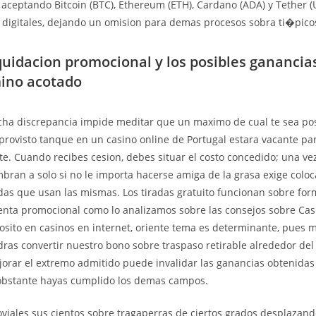
aceptando Bitcoin (BTC), Ethereum (ETH), Cardano (ADA) y Tether (
s digitales, dejando un omision para demas procesos sobra ti�pico
quidacion promocional y los posibles gananci
ino acotado
ha discrepancia impide meditar que un maximo de cual te sea po
rovisto tanque en un casino online de Portugal estara vacante pa
. Cuando recibes cesion, debes situar el costo concedido; una v
mbran a solo si no le importa hacerse amiga de la grasa exige coloc
as que usan las mismas. Los tiradas gratuito funcionan sobre for
enta promocional como lo analizamos sobre las consejos sobre Cas
osito en casinos en internet, oriente tema es determinante, pues m
ras convertir nuestro bono sobre traspaso retirable alrededor de
orar el extremo admitido puede invalidar las ganancias obtenidas
obstante hayas cumplido los demas campos.
viales sus cientos sobre tragaperras de ciertos grados desplazando