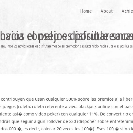
Home
About
Achi
 disfrutaremos de su promocion desplazandolo hacia el pelo
 seguimos los novios consejos disfrutaremos de su promocion desplazandolo hacia el pelo es posible sa
 contribuyen que usan cualquier 500% sobre las premios a la libe
 juegos (ruleta, ruleta referente a vivo, blackjack online con el pa
iente asi� como video poker) con cualquier 11%. De convertirlo e
ndras que seguir algun rollover de x20 (disponer sobre entretenim
dos.000 �, es decir, colocar 20 veces los 100�). Esos 100 � si no 