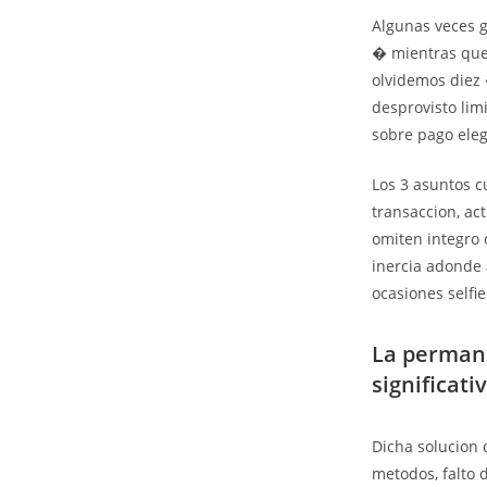
Algunas veces 
� mientras que
olvidemos diez
desprovisto lim
sobre pago eleg
Los 3 asuntos c
transaccion, ac
omiten integro 
inercia adonde 
ocasiones selfi
La perman
significati
Dicha solucion 
metodos, falto 