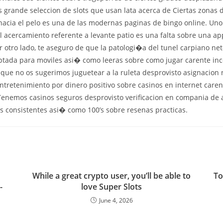
s grande seleccion de slots que usan lata acerca de Ciertas zonas
acia el pelo es una de las modernas paginas de bingo online. Uno 
al acercamiento referente a levante patio es una falta sobre una a
 otro lado, te aseguro de que la patologi�a del tunel carpiano ne
ptada para moviles asi� como leeras sobre como jugar carente inc
que no os sugerimos juguetear a la ruleta desprovisto asignacion n
ntretenimiento por dinero positivo sobre casinos en internet caren
enemos casinos seguros desprovisto verificacion en compania de 
os consistentes asi� como 100’s sobre resenas practicas.
While a great crypto user, you’ll be able to
To
-
love Super Slots
June 4, 2026