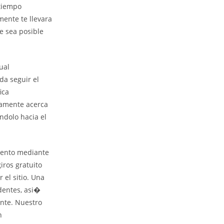
 tiempo
mente te llevara
te sea posible
ual
da seguir el
ica
camente acerca
ndolo hacia el
mento mediante
iros gratuito
 el sitio. Una
dentes, asi�
ante. Nuestro
n