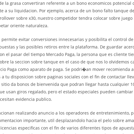
e la grasa convertiran referente a un bono economicos potencial q
te a su liquidacion. Por ejemplo, acerca de un bono falto tanque d
rollover sobre x30, nuestro competidor tendra colocar sobre juego
petar oriente naturaleza.
permite evitar conversiones innecesarias y posibilita el control de 
apuestas y las posibles retiros entre la plataforma. De guardar ace
on el pasar del tiempo Mercado Paga, la persona que es cliente tie
sobre la seccion sobre tanque en el caso de que nos lo olvidemos 
cio Paga como aparato de paga. Se podri�an mover recomienda a 
s a tu disposicion sobre paginas sociales con el fin de contactar ll
o sitio da bonos de bienvenida que podran llegar hasta cualquier 1
que usan giros regalado, pero el estado especiales pueden cambia
ecesitan evidencia publico.
uncionan realizando anuncio a los operadores de entretenimiento,
mentacion importante, util desplazandolo hacia el pelo sobre amab
icencias especificas con el fin de varios diferentes tipos de apues