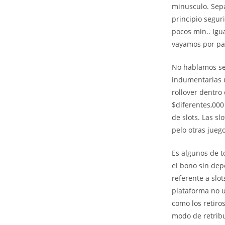
minusculo. Sep
principio segur
pocos min.. Igu
vayamos por pa
No hablamos sen
indumentarias u
rollover dentro
$diferentes,000
de slots. Las s
pelo otras jueg
Es algunos de 
el bono sin dep
referente a slo
plataforma no u
como los retiro
modo de retribu