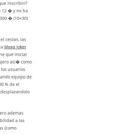
ue inscribiri?
e 12 � y no ha
 300 � (10×30)
el cesion, las
rca
Mega Joker
ne que iniciar
cajero asi� como
los usuarios
evando equipo de
00 % de el
r desplazandolo
 pero ademas
ilidad a las
tas (como