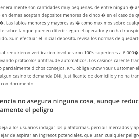
generalmente son cantidades muy pequenas, de entre ningun � a
 en demas aceptan depositos menores de cinco � en el caso de q
 �. Las labios menores y mayores asi� como maximos sobre cualqu
ite sobre tanque pueden diferir segun el operador y no ha transpi
ido. Suin efectuar el inicial deposito, revisa los normas de quedart
ual requirieron verificacion involucraron 100’s superiores a 6.000
tivando protocolos antifraude automaticos. Los casinos carente tr
o parcialmente dichos consejos. KYC obliga Know Your Customer-e
algun casino te demanda DNI, justificante de domicilio y no ha tra
e con documento.
encia no asegura ninguna cosa, aunque redu
vamente el peligro
deja a los usuarios indagar los plataformas, percibir mercados y ap
dejar de aspirar an ingresos potenciales, que usan cualquier peligr