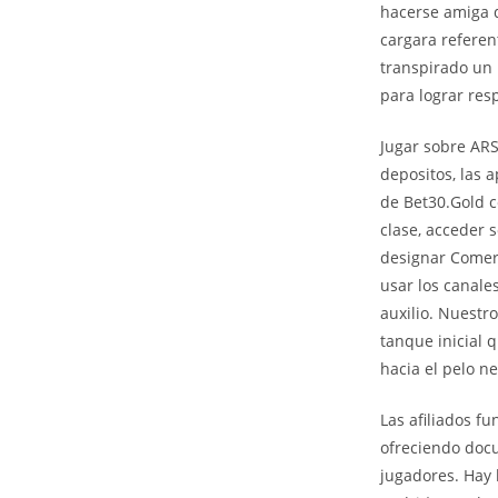
hacerse amiga d
cargara referen
transpirado un 
para lograr res
Jugar sobre ARS 
depositos, las 
de Bet30.Gold c
clase, acceder 
designar Comer
usar los canale
auxilio. Nuestr
tanque inicial 
hacia el pelo n
Las afiliados f
ofreciendo docu
jugadores. Hay l