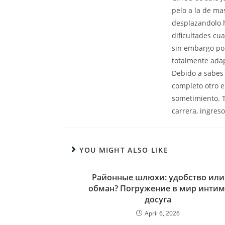
pelo a la de ma
desplazandolo h
dificultades cu
sin embargo por
totalmente ada
Debido a sabes 
completo otro e
sometimiento. T
carrera, ingres
YOU MIGHT ALSO LIKE
Районные шлюхи: удобство или
обман? Погружение в мир интим
досуга
April 6, 2026