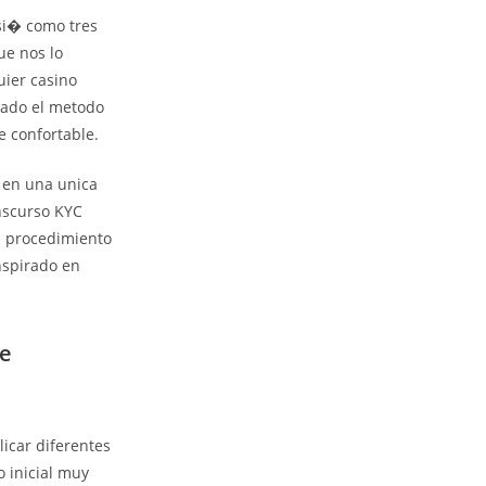
si� como tres
ue nos lo
ier casino
rado el metodo
e confortable.
� en una unica
anscurso KYC
l procedimiento
nspirado en
ce
licar diferentes
o inicial muy