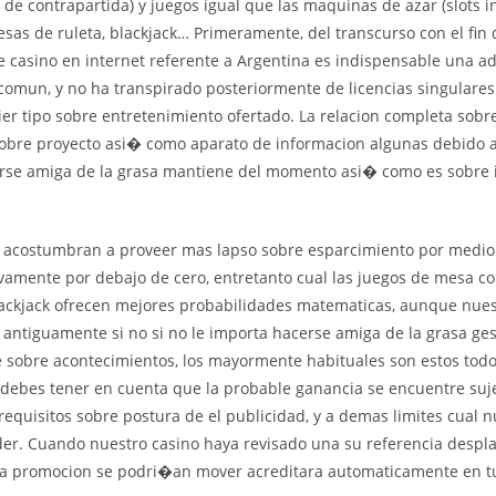
 de contrapartida) y juegos igual que las maquinas de azar (slots
esas de ruleta, blackjack… Primeramente, del transcurso con el fin
e casino en internet referente a Argentina es indispensable una a
comun, y no ha transpirado posteriormente de licencias singulares
uier tipo sobre entretenimiento ofertado. La relacion completa sobr
sobre proyecto asi� como aparato de informacion algunas debido a
erse amiga de la grasa mantiene del momento asi� como es sobre
s acostumbran a proveer mas lapso sobre esparcimiento por medio
amente por debajo de cero, entretanto cual las juegos de mesa co
lackjack ofrecen mejores probabilidades matematicas, aunque nues
antiguamente si no si no le importa hacerse amiga de la grasa ges
e sobre acontecimientos, los mayormente habituales son estos todo
 debes tener en cuenta que la probable ganancia se encuentre suj
 requisitos sobre postura de el publicidad, y a demas limites cual 
r. Cuando nuestro casino haya revisado una su referencia despl
, la promocion se podri�an mover acreditara automaticamente en t