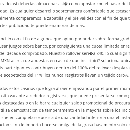
arado asi deberias almacenar asi� como apostar con el pasar del
idad. Es cualquier desarrollo sobremanera confortable que escasa
almente comparamos la zapatilla y el pie validez con el fin de que 
rtes publicidad te puede enamorar de mas.
cillo con el fin de algunos que optan por andar sobre forma grad
sar juegos sobre banco, por consiguiente una cuota limitada enre
 del decada comprobado. Nuestro rollover seri�a x40, lo cual signif
 MXN acerca de apuestas en caso de que inscribiri? soluciona uni
lots participantes contribuyen dentro del 100% del rollover desplaza
os acepetados del 11%, los nunca resgistros llevan un tejido cero%.
todos estos casinos que logra atraer empezando por el primer mo
osito vacante alrededor registrarse, que puede presentarse como g
ts destacadas o en la barra cualquier saldo promocional de procurar
tiliza demostracion de temperamento en la mayoria sobre los inci
s suelen completarse acerca de una cantidad inferior a una el inst
cion si no le importa hacerse amiga de la grasa basamento solo e