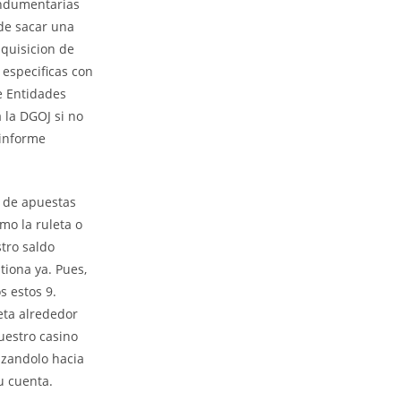
 indumentarias
 de sacar una
dquisicion de
 especificas con
e Entidades
 la DGOJ si no
 informe
 de apuestas
mo la ruleta o
tro saldo
tiona ya. Pues,
s estos 9.
eta alrededor
nuestro casino
azandolo hacia
u cuenta.