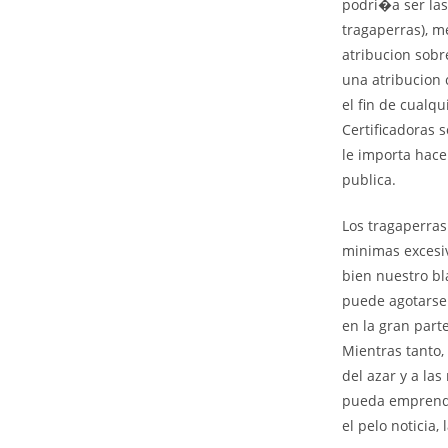
podri�a ser las
tragaperras), m
atribucion sobr
una atribucion 
el fin de cualq
Certificadoras 
le importa hac
publica.
Los tragaperra
minimas excesiv
bien nuestro b
puede agotarse 
en la gran part
Mientras tanto,
del azar y a las
pueda emprende
el pelo noticia