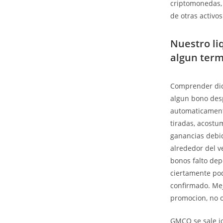
criptomonedas, 
de otras activo
Nuestro li
algun term
Comprender dic
algun bono desp
automaticamente
tiradas, acostu
ganancias debid
alrededor del v
bonos falto dep
ciertamente pod
confirmado. Mej
promocion, no 
GMCO se sale jo