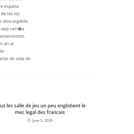
 de espana
de los los
pp descargable,
t-app seri�a
onvenientes.
i an al
te
anos de vida de
us les salle de jeu un peu englobent le
mec legal des francais
June 5, 2026