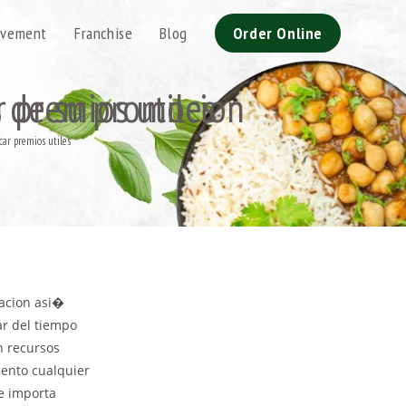
evement
Franchise
Blog
Order Online
 es posible sacar premios utiles
car premios utiles
racion asi�
sar del tiempo
n recursos
iento cualquier
le importa