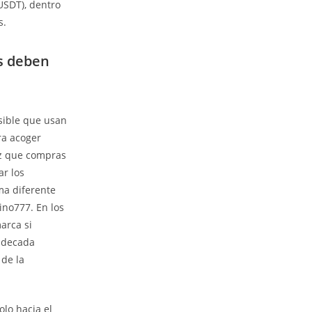
USDT), dentro
s.
as deben
sible que usan
ra acoger
ez que compras
ar los
ma diferente
ino777. En los
arca si
l decada
 de la
lo hacia el