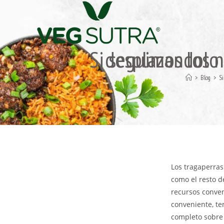
Si seguimos los novios consejos
>
Blog
>
Si
Los tragaperras
como el resto de
recursos conven
conveniente, te
completo sobre 