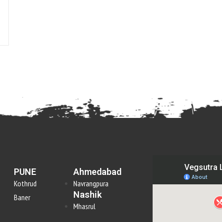
PUNE
Ahmedabad
Kothrud
Navrangpura
Nashik
Baner
Mhasrul