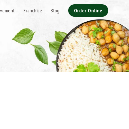
evement
Franchise
Blog
Order Online