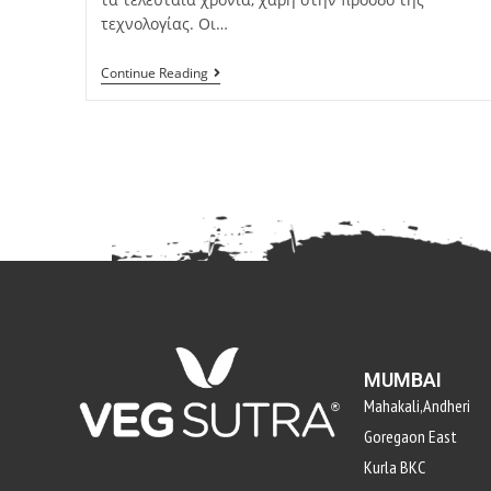
τεχνολογίας. Οι…
Continue Reading
MUMBAI
Mahakali,Andheri
Goregaon East
Kurla BKC