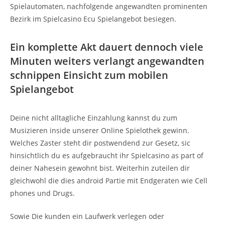
Spielautomaten, nachfolgende angewandten prominenten
Bezirk im Spielcasino Ecu Spielangebot besiegen.
Ein komplette Akt dauert dennoch viele
Minuten weiters verlangt angewandten
schnippen Einsicht zum mobilen
Spielangebot
Deine nicht alltagliche Einzahlung kannst du zum
Musizieren inside unserer Online Spielothek gewinn.
Welches Zaster steht dir postwendend zur Gesetz, sic
hinsichtlich du es aufgebraucht ihr Spielcasino as part of
deiner Nahesein gewohnt bist. Weiterhin zuteilen dir
gleichwohl die dies android Partie mit Endgeraten wie Cell
phones und Drugs.
Sowie Die kunden ein Laufwerk verlegen oder