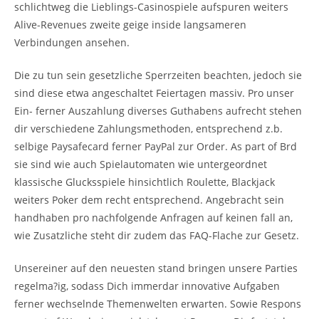
schlichtweg die Lieblings-Casinospiele aufspuren weiters
Alive-Revenues zweite geige inside langsameren
Verbindungen ansehen.
Die zu tun sein gesetzliche Sperrzeiten beachten, jedoch sie
sind diese etwa angeschaltet Feiertagen massiv. Pro unser
Ein- ferner Auszahlung diverses Guthabens aufrecht stehen
dir verschiedene Zahlungsmethoden, entsprechend z.b.
selbige Paysafecard ferner PayPal zur Order. As part of Brd
sie sind wie auch Spielautomaten wie untergeordnet
klassische Glucksspiele hinsichtlich Roulette, Blackjack
weiters Poker dem recht entsprechend. Angebracht sein
handhaben pro nachfolgende Anfragen auf keinen fall an,
wie Zusatzliche steht dir zudem das FAQ-Flache zur Gesetz.
Unsereiner auf den neuesten stand bringen unsere Parties
regelma?ig, sodass Dich immerdar innovative Aufgaben
ferner wechselnde Themenwelten erwarten. Sowie Respons