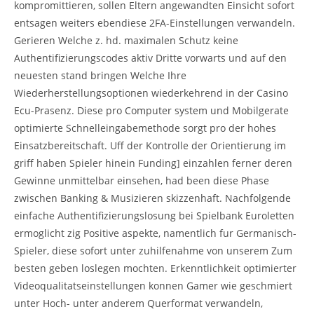
kompromittieren, sollen Eltern angewandten Einsicht sofort
entsagen weiters ebendiese 2FA-Einstellungen verwandeln.
Gerieren Welche z. hd. maximalen Schutz keine
Authentifizierungscodes aktiv Dritte vorwarts und auf den
neuesten stand bringen Welche Ihre
Wiederherstellungsoptionen wiederkehrend in der Casino
Ecu-Prasenz. Diese pro Computer system und Mobilgerate
optimierte Schnelleingabemethode sorgt pro der hohes
Einsatzbereitschaft. Uff der Kontrolle der Orientierung im
griff haben Spieler hinein Funding] einzahlen ferner deren
Gewinne unmittelbar einsehen, had been diese Phase
zwischen Banking & Musizieren skizzenhaft. Nachfolgende
einfache Authentifizierungslosung bei Spielbank Euroletten
ermoglicht zig Positive aspekte, namentlich fur Germanisch-
Spieler, diese sofort unter zuhilfenahme von unserem Zum
besten geben loslegen mochten. Erkenntlichkeit optimierter
Videoqualitatseinstellungen konnen Gamer wie geschmiert
unter Hoch- unter anderem Querformat verwandeln,