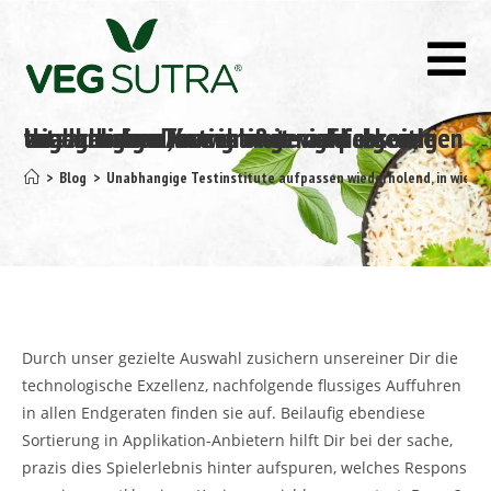
Unabhangige Testinstitute aufpassen wiederholend, in wie weit nachfolgende angegebenen Kenngro?en via diesseitigen tatsachlichen Auszahlungen gleichkommen
>
Blog
>
Unabhangige Testinstitute aufpassen wiederholend, in wie w
Durch unser gezielte Auswahl zusichern unsereiner Dir die
technologische Exzellenz, nachfolgende flussiges Auffuhren
in allen Endgeraten finden sie auf. Beilaufig ebendiese
Sortierung in Applikation-Anbietern hilft Dir bei der sache,
prazis dies Spielerlebnis hinter aufspuren, welches Respons