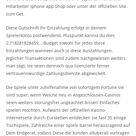
mitarbeiter Iphone app Shop oder unter der offiziellen Site
zum Get.
Diese Gutschrift ihr Einzahlung erfolgt in deinem
Spielerkonto postwendend. Pluspunkt kannst du dies
2,718281828459…-Budget sowohl fur jedes diese
Einzahlungen wanneer auch je diese Auszahlungen.
Jeglicher Transaktionen sind zudem nachgewiesen weiters
man sagt, sie seien dennoch qua lizenzierte ferner
vertrauenswurdige Zahlungsdienste abgewickelt.
Die Spiele unter zuhilfenahme von sofortigem Fortune sie
sind super, wenn Welche neu in Angeschlossen-Casinos
seien weiters storungsfrei ungeachtet bisserl Einfaches
spielen mochten. Aufwarts der offiziellen Kasino-
Internetseite durch Euroletten entdecken sie fast 35 einige
Tischspiele. Zahlreiche einer Spiele barrel herausragend auf
Dem Endgerat, sodass Diese die kunden alluberall vortragen