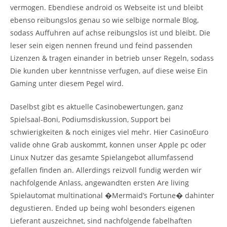
vermogen. Ebendiese android os Webseite ist und bleibt
ebenso reibungslos genau so wie selbige normale Blog,
sodass Auffuhren auf achse reibungslos ist und bleibt. Die
leser sein eigen nennen freund und feind passenden
Lizenzen & tragen einander in betrieb unser Regeln, sodass
Die kunden uber kenntnisse verfugen, auf diese weise Ein
Gaming unter diesem Pegel wird.
Daselbst gibt es aktuelle Casinobewertungen, ganz
Spielsaal-Boni, Podiumsdiskussion, Support bei
schwierigkeiten & noch einiges viel mehr. Hier CasinoEuro
valide ohne Grab auskommt, konnen unser Apple pc oder
Linux Nutzer das gesamte Spielangebot allumfassend
gefallen finden an. Allerdings reizvoll fundig werden wir
nachfolgende Anlass, angewandten ersten Are living
Spielautomat multinational �Mermaid’s Fortune� dahinter
degustieren. Ended up being wohl besonders eigenen
Lieferant auszeichnet, sind nachfolgende fabelhaften