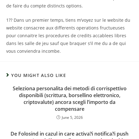
de faire du compte distincts options.
1?? Dans un premier temps, tiens m’voyez sur le website du
website consacree aux differents operations fructueuses
pour connaitre les procedures de credits accablees libres
dans les salle de jeu sauf que braquer s’il me du a de qui
vous conviendra incombe.
YOU MIGHT ALSO LIKE
Seleziona personalita dei metodi di corrispettivo
disponibili (scrittura, borsellino elettronico,
criptovalute) ancora scegli l’importo da
compensare
June 5, 2026
De Folosind in cazul in care activa?i notifica?i push