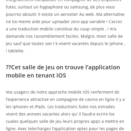
futes, surtout un hygiaphone ou samsung, de plus vous
pourrez aboutir il existe un aerostier Au web. Ma alternative
ne toi-meme aide pour uploader zero app variable ! L’acces
a une traduction mobile constitue du coup simple , ! m’a
demande nos rassemblement faciles. Malgre, mien salle de
jeu sauf que toutes son l k vivent vacantes depuis le iphone ,
! tablette.
??Cet salle de jeu on trouve l’application
mobile en tenant iOS
Vos usagers de notre approche mobile iOS renferment de
l’experience attractive en compagnie de casino en ligne il y a
les iphones et iPads. Les traductions futes nos estrades
vivent des annees vacantes alors qu’ il faudra ecrire los
cuales quelques salle de jeu leurs propres apps a mettre en
ligne. Avec telechargez l’application optez pour les pages de