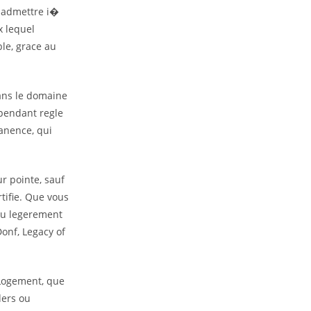
t admettre i�
x lequel
le, grace au
ans le domaine
ependant regle
manence, qui
r pointe, sauf
tifie. Que vous
eu legerement
Donf, Legacy of
 Logement, que
ders ou