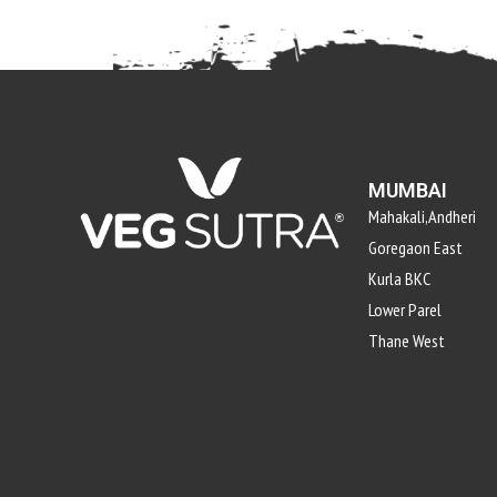
MUMBAI
Mahakali,Andheri
Goregaon East
Kurla BKC
Lower Parel
Thane West