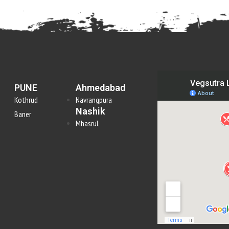
PUNE
Ahmedabad
Kothrud
Navrangpura
Nashik
Baner
Mhasrul