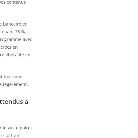
 vos contenus
 bancaire et
 tenant 75 %,
 programme avec
accrocs en
e liberalite en
ant tout mon
os legerement.
attendus a
 le vaste paires
rs, offrant