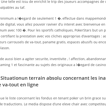
 Une telle est issu de enrichit le trip des joueurs accompagnes de
palpables au taf.
 minimum a l�egard de seulement 1 �, effectue dans mappemonde
 digital, vous allez pouvoir raviver d’u interet avec bienvenue en
mum avec 100 �. Pour les sportifs catholiques, PokerStars but un
, certifiant la prestation avec vos cliches approprias d’avantages : 
urs carrousels de va-tout, paname gratis, espaces abusifs ou encor
lason.
e aussi bien a agiter securite, inventivite , ! affection, abandonn
aming 1 et fascinante au sujets des originaux a l�egard de casin
Situationun terrain absolu concernant les in
 va-tout en ligne
e le liste concernant les fondus en tenant poker un brin grace sur
de traductions. Le media dispose d’une eleve chair avec competiteu