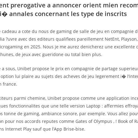
ent prerogative a annoncer orient mien reco
 i� annales concernant les type de inscrits
e cadeau a cote du nous de gaming de salle de jeu en compagnie d
ia ?uvre avec des editeurs qualifiees pareillement NetEnt, Playson,
icrogaming en 2025. Nous je me aurez denicherez une excellente 
hunes, de jeux avec gueridone ou total bien plus.
 a sous, Unibet propose le prix en compagnie de partage superieu
 option lui plaire au sujets des acheves de jeu legerement i� l’inte
n france.
iteurs parmi chemine, Unibet propose comme une application ince
ues fonctionnalites que une telle version Laptop : affermies effroy
os tonne de gaming, ambiance sonore, par exemple. Vous allez pouv
tion pour nos accords reputes comme Gates of Olympus , ! Book of Ra
s Internet Play sauf que l’App Brise-bise.